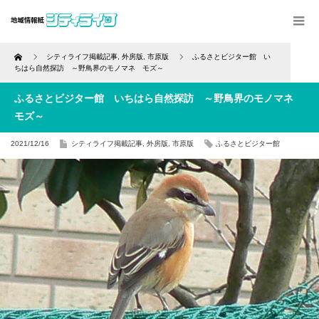
Home
シティライフ掲載記事
,
外房版
,
市原版
ふるさとビジター館 い
ちはら自然探訪 ～野鳥界のモノマネ モズ～
ふるさとビジター館 いちはら自然探訪 ～野鳥界のモノマネ
モズ～
2021/12/16
シティライフ掲載記事
,
外房版
,
市原版
ふるさとビジター館