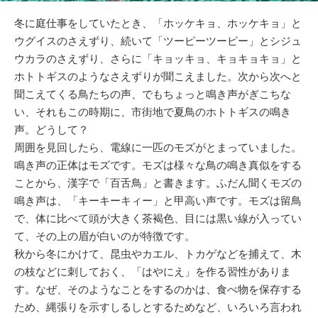
冬に庭仕事をしていたとき、「ホッケキョ、ホッケキョ」と
ウグイスのさえずり、続いて「ツーピーツーピー」とシジュ
ウカラのさえずり、さらに「キョッキョ、キョキョキョ」と
ホトトギスのようなさえずりが聞こえました。次から次へと
聞こえてくる鳥たちの声、でもちょっと鳴き声がぎこちな
い、それもこの時期に、市街地で夏鳥のホトトギスの鳴き
声。どうして？
周囲を見回したら、電線に一匹のモズがとまっていました。
鳴き声の正体はモズです。モズは様々な鳥の鳴き真似をする
ことから、漢字で「百舌鳥」と書きます。ふだん聞くモズの
鳴き声は、「キーキーキィー」と甲高い声です。モズは留鳥
で、体に比べて頭が大きく茶褐色、目には黒い線が入ってい
て、その上の眉が白いのが特徴です。
秋から冬にかけて、昆虫やカエル、トカゲなどを捕えて、木
の枝などに刺しておく、「はやにえ」を作る習性がありま
す。なぜ、そのようなことをするのかは、食べ物を保存する
ため、縄張りを示すしるしとするためなど、いろいろ言われ