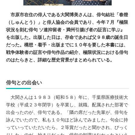
市原市在住の俳人である大関博美さんは、俳句結社「春燈
（しゅんとう）」と俳人協会の会員であり、今年７月『極限
状況を刻む俳句 ソ連抑留者・満州引揚げ者の証言に学ぶ』
を出版した。出版した日は、存命であれば父９８歳の誕生日
だった。構想・着手・出版までに１０年を要した本書には、
戦争体験者の証言や俳句作品の紹介、極限状況における俳句
のはたらきと、詳細な歴史背景がまとめられている。
俳句との出会い
大関さんは１９８３（昭和５８）年に、千葉県医療技術大
学校（平成２３年閉学）を卒業し、就職。配属された部署で
出会ったのが、俳句である。「隣の席だった先輩が、俳句を
詠んでいたので、私も１０句ほど詠んでみました。句会に持
っていっていただいたら、２等賞だったと聞かされ、びっく
りした」のが、始まりだった。俳句の知識はなかったという