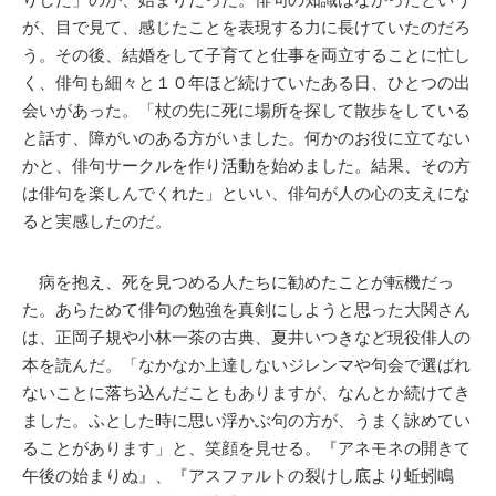
が、目で見て、感じたことを表現する力に長けていたのだろ
う。その後、結婚をして子育てと仕事を両立することに忙し
く、俳句も細々と１０年ほど続けていたある日、ひとつの出
会いがあった。「杖の先に死に場所を探して散歩をしている
と話す、障がいのある方がいました。何かのお役に立てない
かと、俳句サークルを作り活動を始めました。結果、その方
は俳句を楽しんでくれた」といい、俳句が人の心の支えにな
ると実感したのだ。
病を抱え、死を見つめる人たちに勧めたことが転機だっ
た。あらためて俳句の勉強を真剣にしようと思った大関さん
は、正岡子規や小林一茶の古典、夏井いつきなど現役俳人の
本を読んだ。「なかなか上達しないジレンマや句会で選ばれ
ないことに落ち込んだこともありますが、なんとか続けてき
ました。ふとした時に思い浮かぶ句の方が、うまく詠めてい
ることがあります」と、笑顔を見せる。『アネモネの開きて
午後の始まりぬ』、『アスファルトの裂けし底より蚯蚓鳴