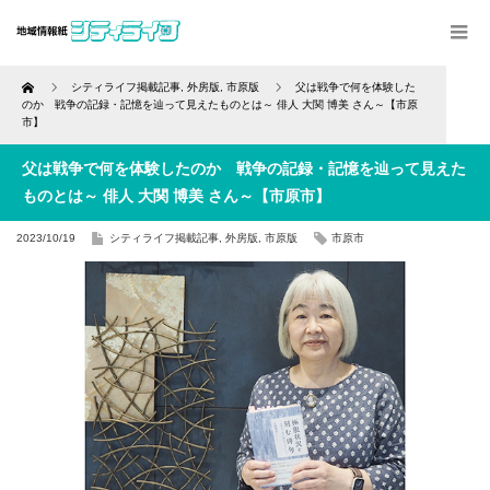
Home
シティライフ掲載記事
,
外房版
,
市原版
父は戦争で何を体験した
のか 戦争の記録・記憶を辿って見えたものとは～ 俳人 大関 博美 さん～【市原
市】
父は戦争で何を体験したのか 戦争の記録・記憶を辿って見えた
ものとは～ 俳人 大関 博美 さん～【市原市】
2023/10/19
シティライフ掲載記事
,
外房版
,
市原版
市原市