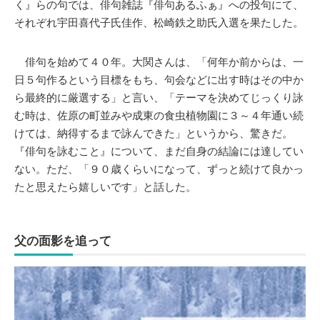
く』らの句では、俳句雑誌『俳句あるふぁ』への投句にて、
それぞれ宇田喜代子氏佳作、松崎鉄之助氏入選を果たした。
俳句を始めて４０年。大関さんは、「何年か前からは、一
日５句作るという目標をもち、句会などに出す時はその中か
ら最終的に厳選する」と言い、「テーマを決めてじっくり詠
む時は、佐原の町並みや成東の食虫植物園に３～４年通い続
けては、納得するまで詠んできた」というから、驚きだ。
『俳句を詠むこと』について、まだ自身の結論には達してい
ない。ただ、「９０歳くらいになって、ずっと続けて良かっ
たと思えたら嬉しいです」と話した。
父の面影を追って