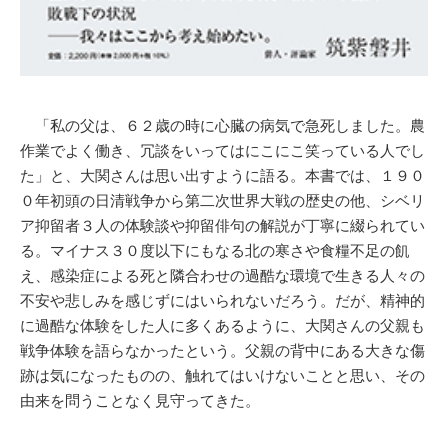
「私の父は、６２歳の時に心臓の病気で急死しました。農
作業でよく働き、冗談をいってはにこにこ笑っている人でし
た」と、大関さんは思い出すように語る。本書では、１９０
０年初頭の日清戦争から第二次世界大戦の歴史の他、シベリ
ア抑留者３人の体験談や抑留俳句の解説が丁寧に綴られてい
る。マイナス３０度以下にもなる北の寒さや食糧不足の飢
え、感染症による死と隣合わせの過酷な環境で生きる人々の
不安や悲しみを感じずにはいられないだろう。だが、精神的
に過酷な体験をした人に多くあるように、大関さんの父親も
戦争体験を語らなかったという。父親の背中にある大きな傷
跡は気になったものの、触れてはいけないことと思い、その
由来を問うことなく見守ってきた。