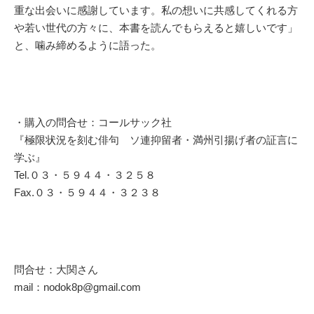
重な出会いに感謝しています。私の想いに共感してくれる方
や若い世代の方々に、本書を読んでもらえると嬉しいです」
と、噛み締めるように語った。
・購入の問合せ：コールサック社
『極限状況を刻む俳句 ソ連抑留者・満州引揚げ者の証言に
学ぶ』
Tel.０３・５９４４・３２５８
Fax.０３・５９４４・３２３８
問合せ：大関さん
mail：nodok8p@gmail.com