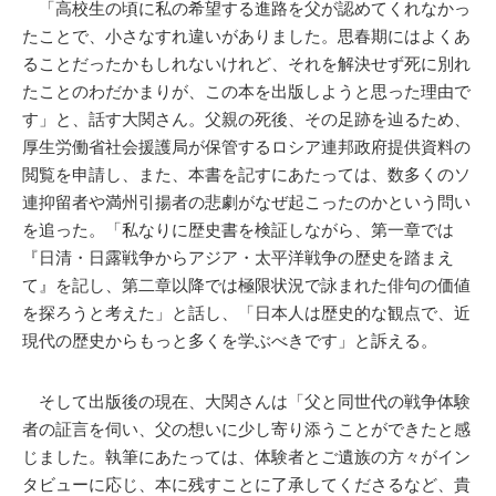
「高校生の頃に私の希望する進路を父が認めてくれなかっ
たことで、小さなすれ違いがありました。思春期にはよくあ
ることだったかもしれないけれど、それを解決せず死に別れ
たことのわだかまりが、この本を出版しようと思った理由で
す」と、話す大関さん。父親の死後、その足跡を辿るため、
厚生労働省社会援護局が保管するロシア連邦政府提供資料の
閲覧を申請し、また、本書を記すにあたっては、数多くのソ
連抑留者や満州引揚者の悲劇がなぜ起こったのかという問い
を追った。「私なりに歴史書を検証しながら、第一章では
『日清・日露戦争からアジア・太平洋戦争の歴史を踏まえ
て』を記し、第二章以降では極限状況で詠まれた俳句の価値
を探ろうと考えた」と話し、「日本人は歴史的な観点で、近
現代の歴史からもっと多くを学ぶべきです」と訴える。
そして出版後の現在、大関さんは「父と同世代の戦争体験
者の証言を伺い、父の想いに少し寄り添うことができたと感
じました。執筆にあたっては、体験者とご遺族の方々がイン
タビューに応じ、本に残すことに了承してくださるなど、貴