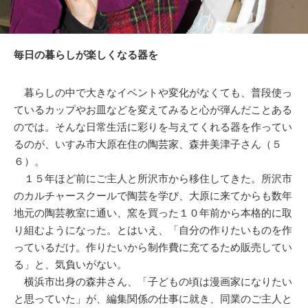
毎日の暮らしが楽しくなる器を
暮らしの中で大きなイベントや変化がなくても、普段使っ
ているカップやお皿などを変えてみると心が弾んだことある
のでは。そんな日常生活に彩りを与えてくれる器を作ってい
るのが、いすみ市大原在住の陶芸家、森井美津子さん（５
６）。
１５年ほど前にご主人と所沢市から移住してきた。所沢市
のカルチャースクールで陶芸を学び、大原に来てからも数年
地元の陶芸教室に通い、窯を買った１０年前から本格的に取
り組むようになった。とはいえ、「自分の作りたいものを作
っているだけ。作りたいから制作費に充てるため販売してい
る」と、気負いがない。
横浜市出身の森井さん、「子どもの頃は漫画家になりたい
と思っていた」が、編集関係の仕事に就き、同業のご主人と