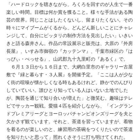
「ハードロックを聴きながら、ろくろを回すのが人生で一番
楽しい時間。目標は何か賞を獲ること。様々な手法がある陶
芸の世界。同じことはしたくないし、留まりたくない。その
時々にマイブームがくるから、どんどん新しいことにチャレ
ンジして、自分にピッタリの制作方法を見出したい」いきい
きと語る森井さん。作品の常設展示と販売は、大原の『外房
長屋』、いすみ市御宿の『カッテンマ』、千葉市緑区の『は
っぴぃ・べっせる』、山武郡九十九里町の『あるく』で。
６月１３日から１６日まで、大網白里市のギャラリー古屋
敷で『緑と暮らす・３人展』を開催予定。「ここは人が少な
く街の喧噪が懐かしくなる時もあるけれど、静かでのんびり
していていい。誰ひとり知っている人はいない土地でした
が、陶芸を通じて知り合いが増えた」と微笑む。趣味はテレ
ビでサッカー観戦。愛猫４匹を紹介しながら、「イングラン
ドプレミアリーグとヨーロッパチャンピオンズリーグを夫と
欠かさず観ています。それと、茶道を習っていますが、着物
を着るのが楽しいのと、練習用の茶碗をつくりたいので茶道
を知りたいと思って」照れくさそうに打ち明けてくれた。