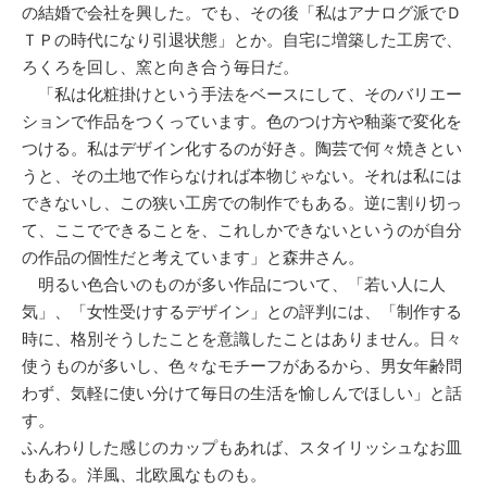
の結婚で会社を興した。でも、その後「私はアナログ派でＤ
ＴＰの時代になり引退状態」とか。自宅に増築した工房で、
ろくろを回し、窯と向き合う毎日だ。
「私は化粧掛けという手法をベースにして、そのバリエー
ションで作品をつくっています。色のつけ方や釉薬で変化を
つける。私はデザイン化するのが好き。陶芸で何々焼きとい
うと、その土地で作らなければ本物じゃない。それは私には
できないし、この狭い工房での制作でもある。逆に割り切っ
て、ここでできることを、これしかできないというのが自分
の作品の個性だと考えています」と森井さん。
明るい色合いのものが多い作品について、「若い人に人
気」、「女性受けするデザイン」との評判には、「制作する
時に、格別そうしたことを意識したことはありません。日々
使うものが多いし、色々なモチーフがあるから、男女年齢問
わず、気軽に使い分けて毎日の生活を愉しんでほしい」と話
す。
ふんわりした感じのカップもあれば、スタイリッシュなお皿
もある。洋風、北欧風なものも。