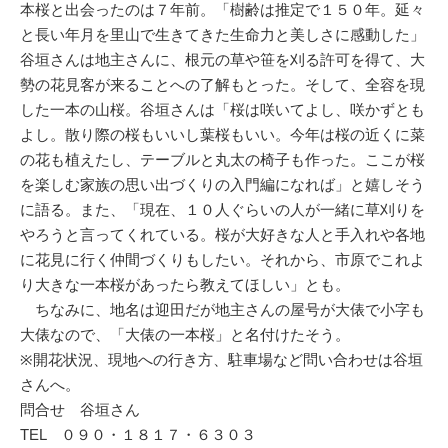
本桜と出会ったのは７年前。「樹齢は推定で１５０年。延々
と長い年月を里山で生きてきた生命力と美しさに感動した」
谷垣さんは地主さんに、根元の草や笹を刈る許可を得て、大
勢の花見客が来ることへの了解もとった。そして、全容を現
した一本の山桜。谷垣さんは「桜は咲いてよし、咲かずとも
よし。散り際の桜もいいし葉桜もいい。今年は桜の近くに菜
の花も植えたし、テーブルと丸太の椅子も作った。ここが桜
を楽しむ家族の思い出づくりの入門編になれば」と嬉しそう
に語る。また、「現在、１０人ぐらいの人が一緒に草刈りを
やろうと言ってくれている。桜が大好きな人と手入れや各地
に花見に行く仲間づくりもしたい。それから、市原でこれよ
り大きな一本桜があったら教えてほしい」とも。
ちなみに、地名は迎田だが地主さんの屋号が大俵で小字も
大俵なので、「大俵の一本桜」と名付けたそう。
※開花状況、現地への行き方、駐車場など問い合わせは谷垣
さんへ。
問合せ 谷垣さん
TEL ０９０・１８１７・６３０３