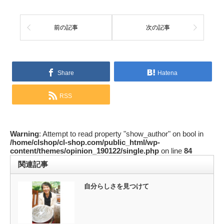
前の記事
次の記事
Share
Hatena
RSS
Warning
: Attempt to read property "show_author" on bool in
/home/clshop/cl-shop.com/public_html/wp-
content/themes/opinion_190122/single.php
on line
84
関連記事
自分らしさを見つけて