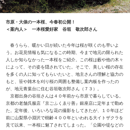
市原・大俵の一本桜、今春初公開！
＜案内人＞ 一本桜愛好家 谷垣 敬次郎さん
春うらら、暖かい日が続いた今年は桜が咲くのも早いよ
う。お花見情報も気になるこの時期、今まで地元の限られた
人しか知らなかった一本桜をご紹介。この桜は藪や他の木々
によって、その姿を隠されていた。そこで、美しい桜の存在
を多くの人に知ってもらいたいと、地主さんの理解と協力の
もと、笹や雑木を刈り桜の周囲も整備し案内板を作ったの
が、地元青葉台に住む谷垣敬次郎さん（７３）。
京都出身の谷垣さんは４０年前から市原で暮らしている。
京都の老舗呉服店『京ごふくゑり善』銀座店に定年まで勤め
た。定年後、いろいろな花の撮影をしてきたが、１０年ほど
前に山梨県小淵沢で樹齢４００年といわれる大イトザクラを
見て以来、一本桜に魅了されてしまった。「公園や堤などの