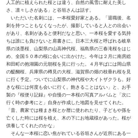
人工的に植えられた桜とは違う、自然の風雪に耐えた美し
さ、凛々しさがある」と谷垣さんは話す。
いただいた名刺には、一本桜愛好家とある。「退職後、名
刺を持つこともなくなったが、撮影していると人との出会い
があり、名刺があると便利だなと思い、一本桜を愛する気持
ちは誰にも負けないと肩書きに。日本三大桜と呼ばれる岐阜
県の淡墨桜、山梨県の山高神代桜、福島県の三春滝桜をはじ
め、全国５０本の桜に会いに出かけた。今年は２月に南房総
和田町の抱湖園の元朝桜を見に行った。４月半ばには岡山県
の醍醐桜、兵庫県の樽見の大桜、滋賀県の畑の枝垂れ桜を見
に行く予定。ついでに山梨県の神代桜や大イトザクラも。好
きな桜には何度も会いに行く。飽きることはない」と、お手
製の『桜便り記録』や自慢の一本桜の写真アルバムと「次に
行く時の参考にと」自身が作成した地図を見せてくれた。
「昔、農家では種まき桜とか暦に使われたり、子どもや孫を
亡くした時には桜を植え、木の下にお地蔵様があった。桜が
供養してくれたのかな」
そんな一本桜に恋い焦がれている谷垣さんが近所にある一