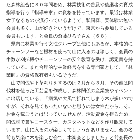
た森林組合に３０年間務め、林業技術の普及や後継者の育成
指導を行う『指導林家』の資格を持っています。最近は林業
女子なるものが流行っているようで、私同様、実体験の無い
会員も多く、山が好きというだけで、東京から参加している
会員もいます」と会長の斎藤ひろ子さん（６８）。
県内に林業を行う女性グループは他にもあるが、本格的に
チェーンソーなど機材を使って山に入るのは珍しく、会員の
半数が刈払機やチェーンソーの安全教育を受け、認定書を持
っている。また合理的な林業経営をする専門家として、『林
業師』の資格保有者もいるそうだ。
山で間伐や下草刈りをするのは２月から３月。その他は間
伐材を使った工芸品を作成し、森林関係の産業祭やイベント
に出店している。「病気や大風で折れてしまう木が多いので
すが、それを見てもったいないと思うのは女性だからこそ。
お金を稼ごうとは思っていませんが、活動資金を得るため、
間伐材で箸やコースター、カスタネットなどを作り販売して
います。山に入るのが楽しくてしょうがありません。会の名
前も気楽に木を楽しむ会で、木楽会としました」と前会長の