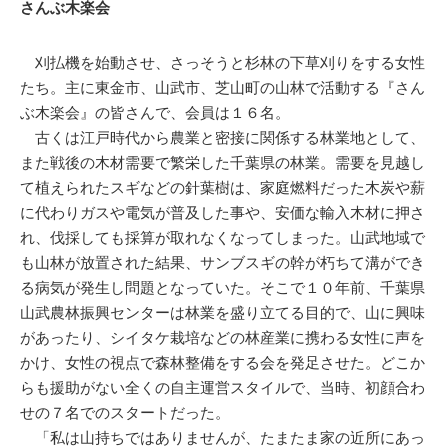
さんぶ木楽会
刈払機を始動させ、さっそうと杉林の下草刈りをする女性
たち。主に東金市、山武市、芝山町の山林で活動する『さん
ぶ木楽会』の皆さんで、会員は１６名。
古くは江戸時代から農業と密接に関係する林業地として、
また戦後の木材需要で繁栄した千葉県の林業。需要を見越し
て植えられたスギなどの針葉樹は、家庭燃料だった木炭や薪
に代わりガスや電気が普及した事や、安価な輸入木材に押さ
れ、伐採しても採算が取れなくなってしまった。山武地域で
も山林が放置された結果、サンブスギの幹が朽ちて溝ができ
る病気が発生し問題となっていた。そこで１０年前、千葉県
山武農林振興センターは林業を盛り立てる目的で、山に興味
があったり、シイタケ栽培などの林産業に携わる女性に声を
かけ、女性の視点で森林整備をする会を発足させた。どこか
らも援助がない全くの自主運営スタイルで、当時、初顔合わ
せの７名でのスタートだった。
「私は山持ちではありませんが、たまたま家の近所にあっ