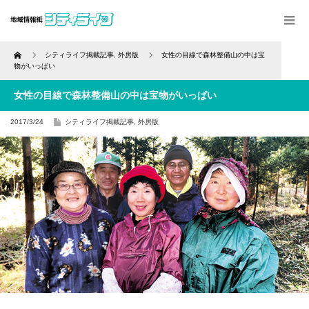
Home
シティライフ掲載記事
,
外房版
女性の目線で森林整備山の中は宝
物がいっぱい
女性の目線で森林整備山の中は宝物がいっぱい
2017/3/24
シティライフ掲載記事
,
外房版