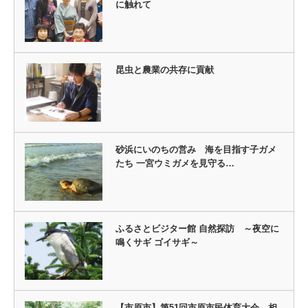
に触れて
昆虫と農業の共存に貢献
砂浜にいのちの営み 海を目指す子ガメ
たち 一宮ウミガメを見守る…
ふるさとビジター館 自然探訪 ～夜空に
鳴くサギ ゴイサギ～
【市原市】第51回市原市民体育大会 相