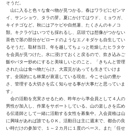
そうだ。
山に入ると色々な食べ物が見つかる。春はワラビにゼンマ
イ、サンショウ、タラの芽。夏にかけてはウド、ミョウガ、
キイチゴなど。秋にはアケビや自然薯、たくさんのキノコ
類。キクラゲはいつでも採れるし、店頭では想像がつかない
茶色で茎の部分がビロードのようなエノキダケも自生してい
るそうだ。取材当日、年を越してちょっと乾燥したヒラタケ
を会員が見つけた。水に浸けておくと戻るので、炊き込みご
飯やバター炒めにすると美味しいとのこと。「きちんと管理
された山は食べ物だらけ。大震災があっても生きていけま
す。全国的にも林業が衰退している現在。今こそ山の豊か
さ、管理する大切さを広く知らせる事が大事だと思っていま
す」
会の活動を充実させるため、昨年から準会員として４人の
男性が加入し、作業をサポートしている。山の楽しさを広め
る伝道師として一緒に活動する女性を募集中。入会資格は山
に興味があれば誰でもＯＫ。活動日は主に週末で、都合の良
い時だけの参加で、１～２カ月に１度のペース。また「任せ