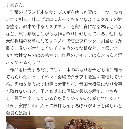
手島さん。
千葉のブランド木材サンブスギを使った箸は、一つ一つカ
ンナで削り、仕上げは口に入っても安全なようにクルミの油
を塗る。雑木で作るカスタネットも良い音になる木はどれか
など、試行錯誤しながらも作品作りに勤しんでいる。他にも
天然樟脳の材料になるクスノキで防虫ブロック。刃当たりが
良く、臭いが付きにくいイチョウのまな板など、季節ごと、
また女性ならではの感性で、作品のアイデアは次から次と浮
かんで来るそうだ。
作品を販売するだけでなく、木の温もりを子ども達に知っ
てもらいたいと、イベント会場でクラフト教室を開催してい
る。刃物を使うので指導は大変だが、毎回大盛況になり食事
も取れないほど。子ども以上に母親が興味を示すことも多
く、親子で楽しんでいる姿を見てやりがいは感じているとい
うが、実際に山に入って枝打ちをするほうがずっと楽しいと
会員らは話す。