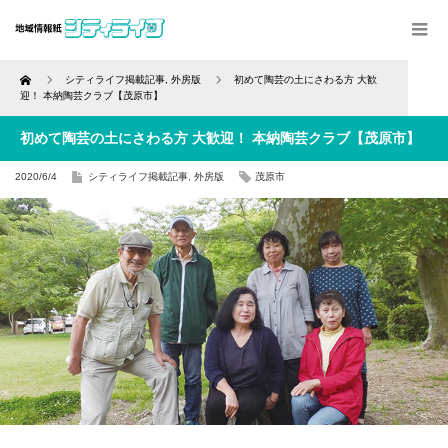
Home
シティライフ掲載記事
,
外房版
初めて陶芸の土にさわる方 大歓
迎！ 本納陶芸クラブ【茂原市】
初めて陶芸の土にさわる方 大歓迎！ 本納陶芸クラブ【茂原市】
2020/6/4
シティライフ掲載記事
,
外房版
茂原市