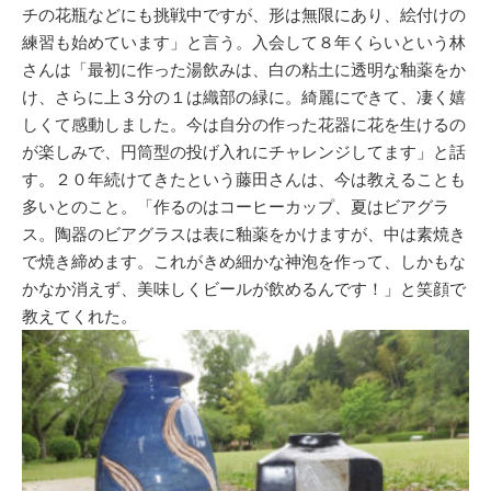
チの花瓶などにも挑戦中ですが、形は無限にあり、絵付けの
練習も始めています」と言う。入会して８年くらいという林
さんは「最初に作った湯飲みは、白の粘土に透明な釉薬をか
け、さらに上３分の１は織部の緑に。綺麗にできて、凄く嬉
しくて感動しました。今は自分の作った花器に花を生けるの
が楽しみで、円筒型の投げ入れにチャレンジしてます」と話
す。２０年続けてきたという藤田さんは、今は教えることも
多いとのこと。「作るのはコーヒーカップ、夏はビアグラ
ス。陶器のビアグラスは表に釉薬をかけますが、中は素焼き
で焼き締めます。これがきめ細かな神泡を作って、しかもな
かなか消えず、美味しくビールが飲めるんです！」と笑顔で
教えてくれた。