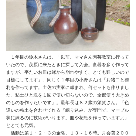
１年目の鈴木さんは、「以前、ママさん陶芸教室に行って
いたので、茂原に来たときに探して入会。食器を多く作って
ますが、平たいお皿は縁から崩れやすく、とても難しいので
目標にしてます」。同じく１年目の小野さんは「お猪口と徳
利を作ってます。土佐の実家に頼まれ、何セットも作りまし
た。粘土ひと塊を１回で使い切らないので、全部使う大きめ
のものを作りたいです」。最年長は８２歳の須賀さん。「色
違いの粘土を合わせて作る『練り込み』が専門で、マーブル
状に練るのに技術がいります。皿や花瓶を作っていますよ」
ととても元気。
活動は第１・２・３の金曜、１３～１６時。月会費２００