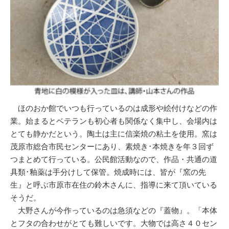
ほのおか館でいつも行っているのは成形や絵付けなどの作
業。始まるとベテランも初心者も関係なく集中し、会場内は
とても静かだという。陶土は主に信楽焼の粘土を使用。窯は
茂原市総合市民センターにあり、素焼き･本焼きを年３回ず
つまとめて行っている。公民館活動なので、作品・共通の道
具類･釉薬は手分けして保管。焼成時には、皆が『窯の先
生』と呼ぶ市原市在住の鈴木さんに、指導に来て頂いている
そうだ。
大野さんが今作っているのは急須などの『蓋物』。「本体
とフタの合わせがとても難しいです。大物では高さ４０セン