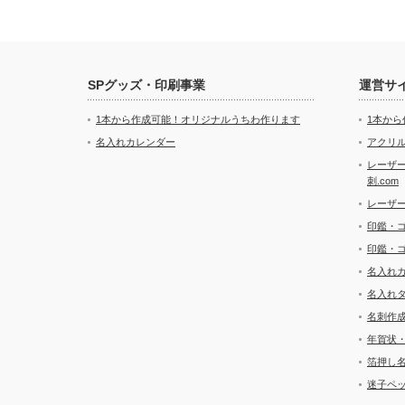
SPグッズ・印刷事業
運営サ
1本から作成可能！オリジナルうちわ作ります
1本か
名入れカレンダー
アクリル
レーザ
刺.com
レーザ
印鑑・
印鑑・
名入れ
名入れ
名刺作
年賀状
箔押し
迷子ペッ