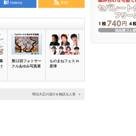
Hatena
RSS
園
第12回フォトサー
ものまねフェス in
け
クルあゆみ写真展
君津
明治大正の流行を物語る人形