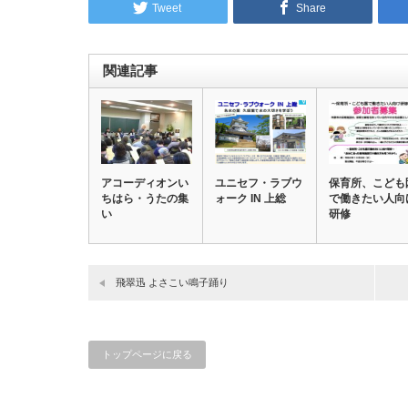
Tweet
Share
関連記事
アコーディオンい
ユニセフ・ラブウ
保育所、こども
ちはら・うたの集
ォーク IN 上総
で働きたい人向
い
研修
飛翠迅 よさこい鳴子踊り
トップページに戻る