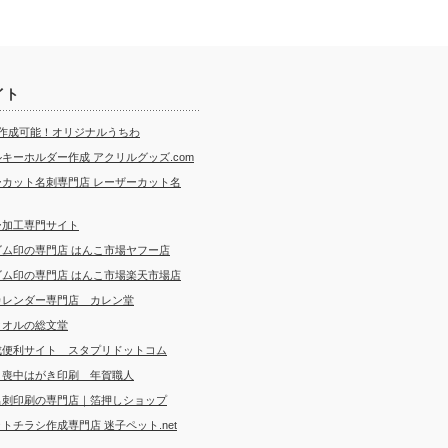
イト
ら作成可能！オリジナルうちわ
キーホルダー作成 アクリルグッズ.com
ーカット名刺専門店 レーザーカット名
ー加工専門サイト
ゴム印の専門店 はんこ市場ヤフー店
ゴム印の専門店 はんこ市場楽天市場店
カレンダー専門店 カレン堂
タオルの総文堂
成便利サイト スタプリドットコム
・喪中はがき印刷 年賀職人
名刺印刷の専門店｜箔押しショップ
トチラシ作成専門店 迷子ペット.net