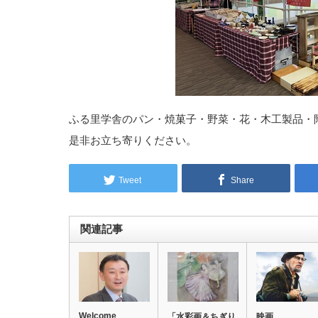
ふる里学舎のパン・焼菓子・野菜・花・木工製品・
是非お立ち寄りください。
Tweet
Share
関連記事
Welcome
「水彩画＆ちぎり
映画