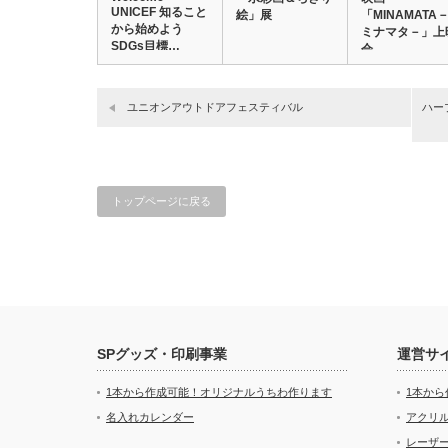
UNICEF 知ること
絵」展
「MINAMATA
から始めよう
ミナマタ－」上
SDGs目標…
会
ユニオンアウトドアフェスティバル
ハー
トップページに戻る
SPグッズ・印刷事業
運営サ
1本から作成可能！オリジナルうちわ作ります
1本か
名入れカレンダー
アクリル
レーザ