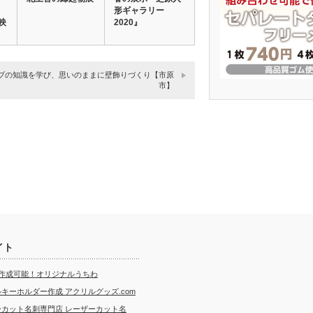
－
形ギャラリー
映
2020』
ブの知識を学び、思いのままに壁飾りづくり【市原
市】
イト
ら作成可能！オリジナルうちわ
キーホルダー作成 アクリルグッズ.com
ーカット名刺専門店 レーザーカット名