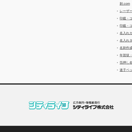
刺.com
レーザ
印鑑・
印鑑・
名入れ
名入れ
名刺作
年賀状
箔押し
迷子ペッ