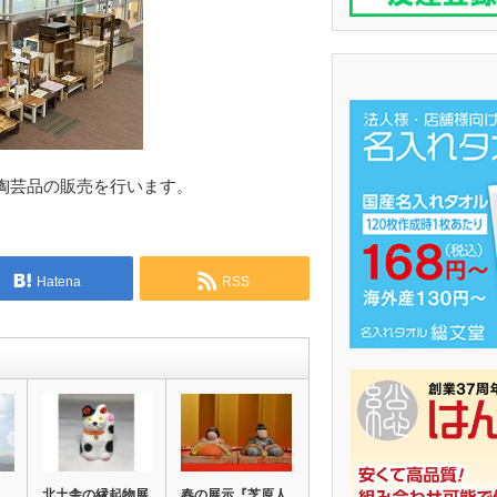
陶芸品の販売を行います。
Hatena
RSS
北土舎の縁起物展
春の展示『芝原人