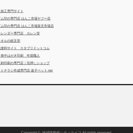
ー加工専門サイト
ゴム印の専門店 はんこ市場ヤフー店
ゴム印の専門店 はんこ市場楽天市場店
カレンダー専門店 カレン堂
タオルの総文堂
成便利サイト スタプリドットコム
・喪中はがき印刷 年賀職人
名刺印刷の専門店｜箔押しショップ
トチラシ作成専門店 迷子ペット.net
Copyright ©
地域情報紙シティライフ
All rights reserved.