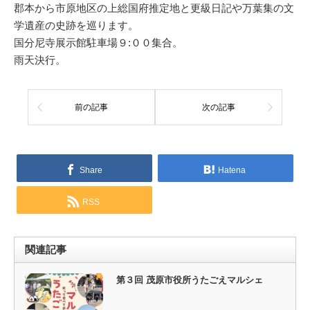
郡本から市原地区の上総国府推定地と更級日記や万葉集の文
学遺産の史跡を巡ります。
国分尼寺展示館駐車場９:００集合。
雨天決行。
前の記事
次の記事
Share
Hatena
RSS
関連記事
第３回 茂原市役所うたごえマルシェ