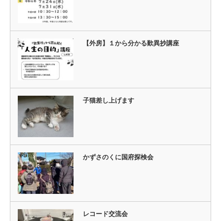
【外房】１から分かる歎異抄講座
子猫差し上げます
かずさのくに国府探検会
レコード交流会