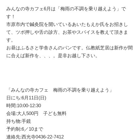
みんなの寺カフェ6月は「梅雨の不調を乗り越えよう」で
す！
市原市内で鍼灸院を開いているあいたもえか氏をお招きし
て、ツボ押しや舌の診方、お茶やスパイスを教えて頂きま
す。
お昼はふるさと学舎さんのパンです。仏教紙芝居は新作が間
に合えば新作を、、、。是非お越し下さい。
「みんなの寺カフェ 梅雨の不調を乗り越えよう」
日にち:6月11日(日)
時間:10:00-12:30
会場:大人500円 子ども無料
持ち物:手鏡
予約制:6／10まで
連絡先:西光寺0436-22-7412