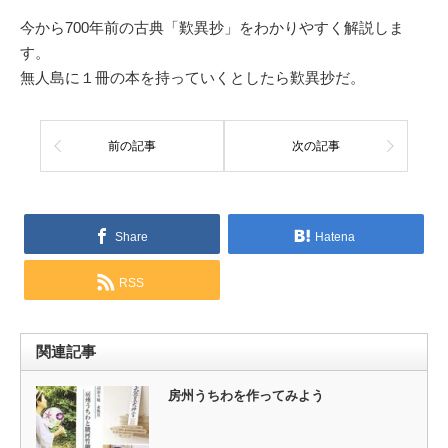
今から700年前の古典「歎異抄」をわかりやすく解説しま
す。
無人島に１冊の本を持っていくとしたら歎異抄だ。
前の記事
次の記事
Share
Hatena
RSS
関連記事
房州うちわを作ってみよう