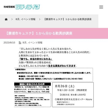
Home
8月
,
イベント情報
【勝浦市キュステ】１から分かる歎異抄講座
【勝浦市キュステ】１から分かる歎異抄講座
2023/8/10
8月
,
イベント情報