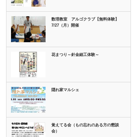
数理教室 アルゴクラブ【無料体験】
7/27（月）開催
花まつり～針金細工体験～
隠れ家マルシェ
覚えてる会（もの忘れのある方の懇談
会）