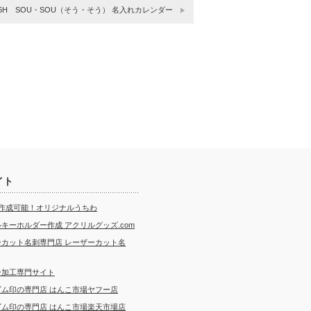
706H SOU・SOU（そう・そう） 名入れカレンダー
イト
ら作成可能！オリジナルうちわ
キーホルダー作成 アクリルグッズ.com
ーカット名刺専門店 レーザーカット名
ー加工専門サイト
ゴム印の専門店 はんこ市場ヤフー店
ゴム印の専門店 はんこ市場楽天市場店