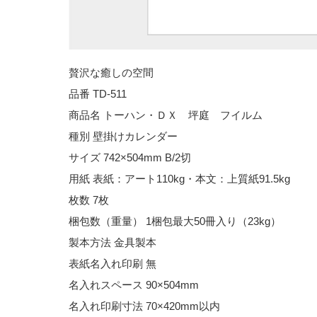
贅沢な癒しの空間
品番 TD-511
商品名 トーハン・ＤＸ 坪庭 フイルム
種別 壁掛けカレンダー
サイズ 742×504mm B/2切
用紙 表紙：アート110kg・本文：上質紙91.5kg
枚数 7枚
梱包数（重量） 1梱包最大50冊入り（23kg）
製本方法 金具製本
表紙名入れ印刷 無
名入れスペース 90×504mm
名入れ印刷寸法 70×420mm以内