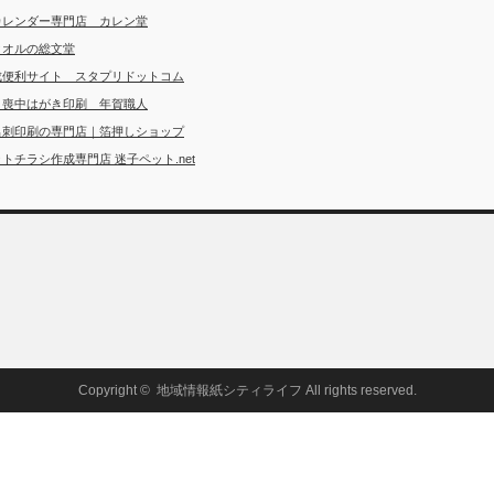
カレンダー専門店 カレン堂
タオルの総文堂
成便利サイト スタプリドットコム
・喪中はがき印刷 年賀職人
名刺印刷の専門店｜箔押しショップ
トチラシ作成専門店 迷子ペット.net
Copyright ©
地域情報紙シティライフ
All rights reserved.