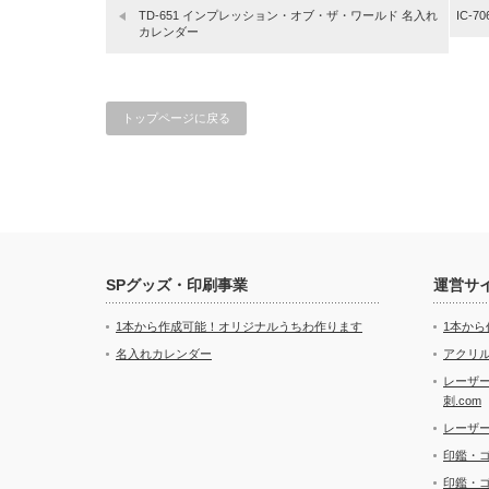
TD-651 インプレッション・オブ・ザ・ワールド 名入れ
IC-
カレンダー
トップページに戻る
SPグッズ・印刷事業
運営サ
1本から作成可能！オリジナルうちわ作ります
1本か
名入れカレンダー
アクリル
レーザ
刺.com
レーザ
印鑑・
印鑑・