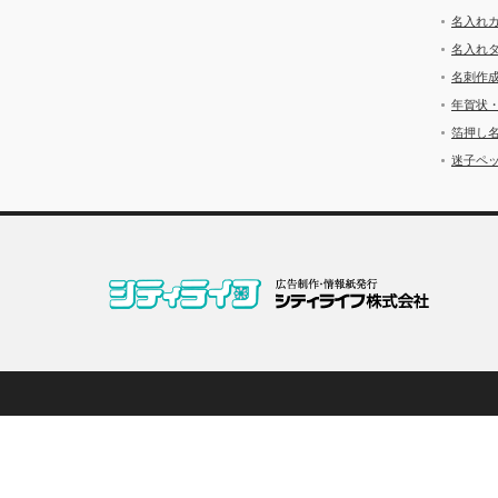
名入れ
名入れ
名刺作
年賀状
箔押し
迷子ペッ