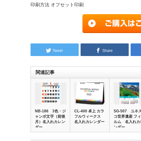
印刷方法 オフセット印刷
Tweet
Share
関連記事
NB-186 3色・ジ
CL-400 卓上 カラ
SG-507 ユネ
ャンボ文字（前後
フルウィークス
コ世界遺産 フィ
月）名入れカレン
名入れカレンダー
ルム 名入れカ
ダー
ンダー