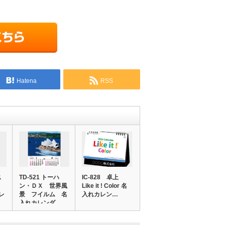
Hatena
RSS
ス
TD-521 トーハ
IC-828 卓上
ン・ＤＸ 世界風
Like it ! Color 名
レ
景 フイルム 名
入れカレン…
入れカレンダ…