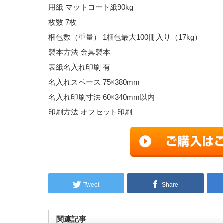
用紙 マットコート紙90kg
枚数 7枚
梱包数（重量） 1梱包最大100冊入り（17kg）
製本方法 金具製本
表紙名入れ印刷 有
名入れスペース 75×380mm
名入れ印刷寸法 60×340mm以内
印刷方法 オフセット印刷
Tweet
Share
関連記事