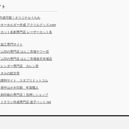
イト
ら作成可能！オリジナルうちわ
キーホルダー作成 アクリルグッズ.com
ーカット名刺専門店 レーザーカット名
ー加工専門サイト
ゴム印の専門店 はんこ市場ヤフー店
ゴム印の専門店 はんこ市場楽天市場店
カレンダー専門店 カレン堂
タオルの総文堂
成便利サイト スタプリドットコム
・喪中はがき印刷 年賀職人
名刺印刷の専門店｜箔押しショップ
トチラシ作成専門店 迷子ペット.net