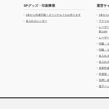
SPグッズ・印刷事業
運営サ
1本から作成可能！オリジナルうちわ作ります
1本か
名入れカレンダー
アクリル
レーザ
刺.com
レーザ
印鑑・
印鑑・
名入れ
名入れ
名刺作
年賀状
箔押し
迷子ペッ