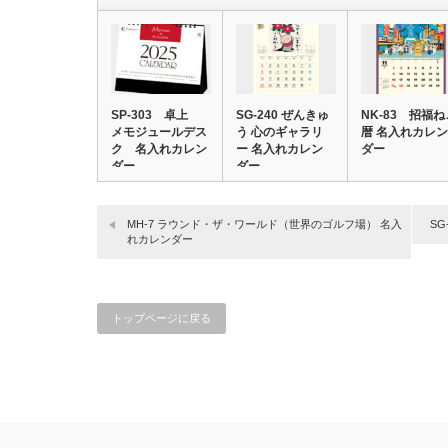
SP-303 卓上
SG-240 ぜんきゅ
NK-83 招福ね
メモジュールデス
う 心のギャラリ
暦 名入れカレン
ク 名入れカレン
ー 名入れカレン
ダー
ダー
ダー
MH-7 ラウンド・ザ・ワールド（世界のゴルフ場） 名入
SG
れカレンダー
トップページに戻る