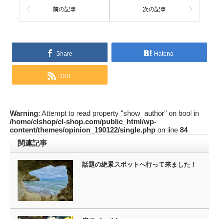
前の記事
次の記事
Share
Hatena
RSS
Warning
: Attempt to read property "show_author" on bool in
/home/clshop/cl-shop.com/public_html/wp-
content/themes/opinion_190122/single.php
on line
84
関連記事
話題の絶景スポットへ行って来ました！