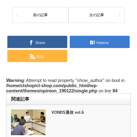
前の記事
次の記事
Share
Hatena
RSS
Warning
: Attempt to read property "show_author" on bool in
/home/clshop/cl-shop.com/public_html/wp-
content/themes/opinion_190122/single.php
on line
84
関連記事
VONDS通信 vol.6