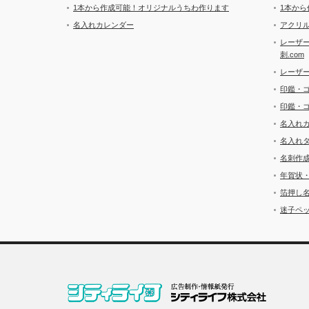
1本から作成可能！オリジナルうちわ作ります
1本か
名入れカレンダー
アクリル
レーザ
刺.com
レーザ
印鑑・
印鑑・
名入れ
名入れ
名刺作
年賀状
箔押し
迷子ペッ