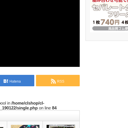
Hatena
RSS
bool in
/home/clshop/cl-
_190122/single.php
on line
84