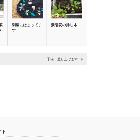
祭
刺繍にはまってま
紫陽花の挿し木
×
す
子猫 差し上げます
イト