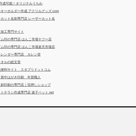
ら作成可能！オリジナルうちわ
キーホルダー作成 アクリルグッズ.com
ーカット名刺専門店 レーザーカット名
ー加工専門サイト
ゴム印の専門店 はんこ市場ヤフー店
ゴム印の専門店 はんこ市場楽天市場店
カレンダー専門店 カレン堂
タオルの総文堂
成便利サイト スタプリドットコム
・喪中はがき印刷 年賀職人
名刺印刷の専門店｜箔押しショップ
トチラシ作成専門店 迷子ペット.net