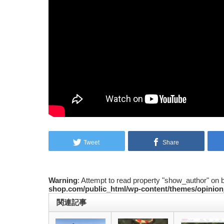
Tweet
Share
Warning
: Attempt to read property "show_author" on 
shop.com/public_html/wp-content/themes/opinion
関連記事