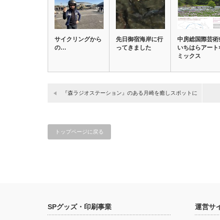
サイクリングから
先日御宿海岸に行
中房総国際芸術
の…
ってきました
いちはらアート
ミックス
『森ラジオステーション』のある月崎を癒しスポットに
トップページに戻る
SPグッズ・印刷事業
運営サ