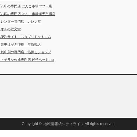
ゴム印の専門店 はんこ市場ヤフー店
ゴム印の専門店 はんこ市場楽天市場店
カレンダー専門店 カレン堂
タオルの総文堂
成便利サイト スタプリドットコム
・喪中はがき印刷 年賀職人
名刺印刷の専門店｜箔押しショップ
トチラシ作成専門店 迷子ペット.net
Copyright ©
地域情報紙シティライフ
All rights reserved.