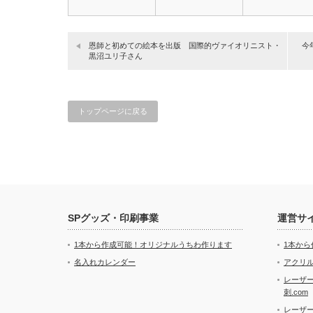
恩師と初めての絵本を出版 国際的ヴァイオリニスト・
今
黒沼ユリ子さん
トップページに戻る
SPグッズ・印刷事業
運営サ
1本から作成可能！オリジナルうちわ作ります
1本か
名入れカレンダー
アクリル
レーザ
刺.com
レーザ