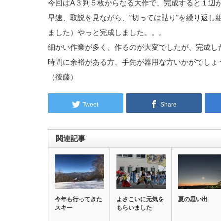
今回はA３判５枚からなる大作で、完成すると１辺
早速、取説を見ながら、”切っては貼り”を繰り返し
ました）やっと完成しました。。。
細かい作業が多く、作るのが大変でしたが、完成し
時間に余裕がある方、手先が器用な方いかがでしょ
（後藤）
Tweet
Share
関連記事
今年も行ってきた
よさこいに元気を
夏の思い出
スキー
もらいました