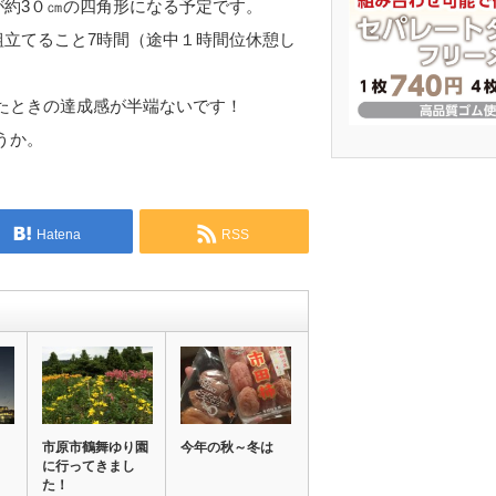
が約3０㎝の四角形になる予定です。
組立てること7時間（途中１時間位休憩し
たときの達成感が半端ないです！
うか。
Hatena
RSS
市原市鶴舞ゆり園
今年の秋～冬は
に行ってきまし
た！