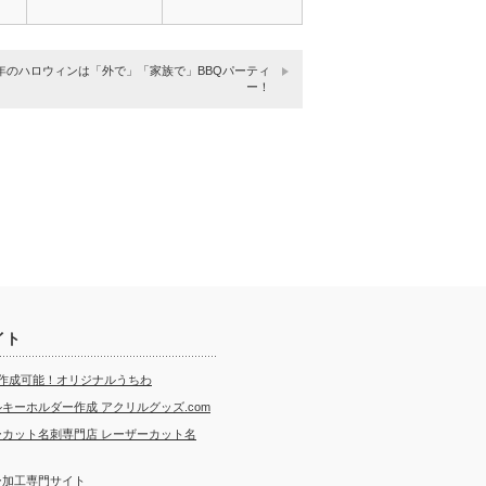
年のハロウィンは「外で」「家族で」BBQパーティ
ー！
イト
ら作成可能！オリジナルうちわ
キーホルダー作成 アクリルグッズ.com
ーカット名刺専門店 レーザーカット名
ー加工専門サイト