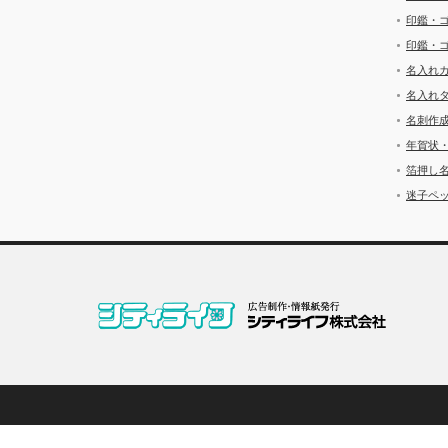
印鑑・
印鑑・
名入れ
名入れ
名刺作
年賀状
箔押し
迷子ペッ