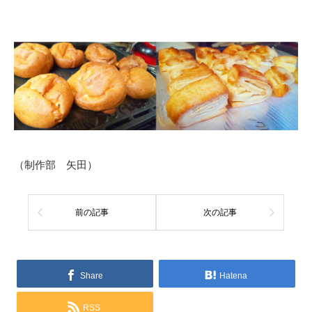
（制作部 矢田）
前の記事
次の記事
Share
Hatena
RSS