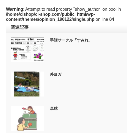
Warning
: Attempt to read property "show_author" on bool in
/home/clshop/cl-shop.com/public_html/wp-
content/themes/opinion_190122/single.php
on line
84
関連記事
手話サークル「すみれ」
外ヨガ
卓球