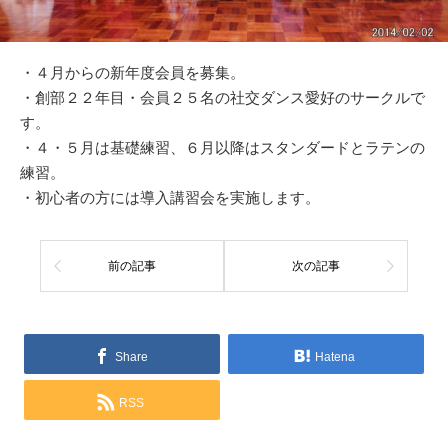
・４月からの新年度会員を募集。
・創部２２年目・会員２５名の社交ダンス愛好のサークルで
す。
・４・５月は基礎練習、６月以降はスタンダードとラテンの
練習。
・初心者の方には導入講習会を実施します。
前の記事
次の記事
Share
Hatena
RSS