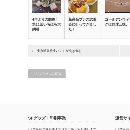
4年ぶりの開催！
新商品プレス試食
ゴールデンウィ
第11回いちはら大
会に行ってきまし
クは野球三昧。
綱引
た！
実力派高校生バンドが突き進む！
トップページに戻る
SPグッズ・印刷事業
運営サ
1本から作成可能！オリジナルうちわ作ります
1本か