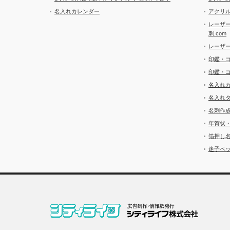
名入れカレンダー
アクリル
レーザ
刺.com
レーザ
印鑑・
印鑑・
名入れ
名入れ
名刺作
年賀状
箔押し
迷子ペッ