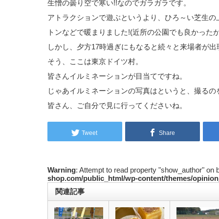
生憎の曇り空で寒い!!なのでガラガラです。
アトラクションで遊ぶというより、ひろ～い芝生の
トンなどで暖まりました!(近所の公園でも良かったかな
しかし、夕方17時過ぎにもなると続々と来場者が出現
そう、ここは東京ドイツ村。
皆さんイルミネーションが目当てですね。
じゃあイルミネーションの写真はというと、撮るのを
皆さん、ご自分で見に行ってくださいね。
Tweet
Share
Warning
: Attempt to read property "show_author" on 
shop.com/public_html/wp-content/themes/opinion
関連記事