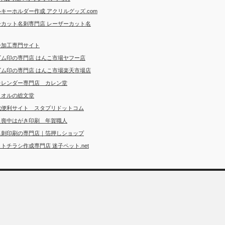
キーホルダー作成 アクリルグッズ.com
ーカット名刺専門店 レーザーカット名
ー加工専門サイト
ゴム印の専門店 はんこ市場ヤフー店
ゴム印の専門店 はんこ市場楽天市場店
カレンダー専門店 カレン堂
タオルの総文堂
成便利サイト スタプリドットコム
・喪中はがき印刷 年賀職人
名刺印刷の専門店｜箔押しショップ
トチラシ作成専門店 迷子ペット.net