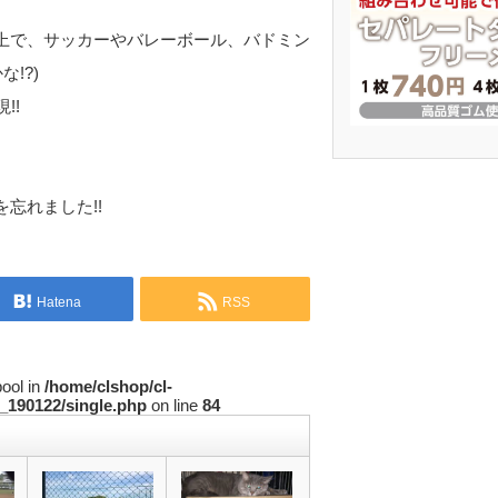
上で、サッカーやバレーボール、バドミン
!?)
!!
忘れました!!
Hatena
RSS
bool in
/home/clshop/cl-
_190122/single.php
on line
84