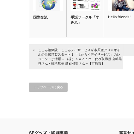
Hello friends!
国際交流
手話サークル「す
みれ」
ここみ治療院・ここみデイサービスが市原産アロマオイ
ルの自家精製スタート！「はたらくデイサービス」のレ
ジェンドが活躍 ～（株）ｃｏｃｏｍｉ代表取締役 宮崎隆
典さん・統括店長 髙石和美さん～【市原市】
トップページに戻る
SPグッズ・印刷事業
運営サ