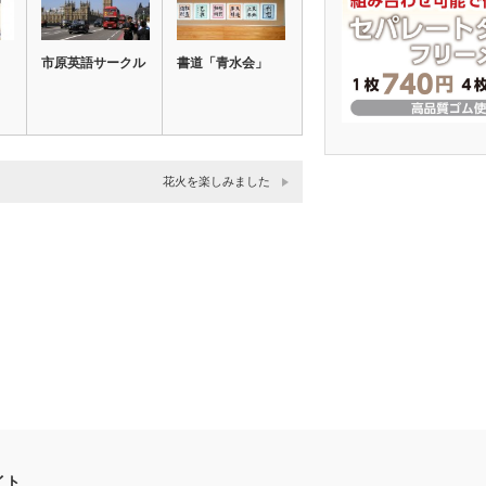
市原英語サークル
書道「青水会」
花火を楽しみました
イト