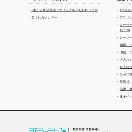
1本から作成可能！オリジナルうちわ作ります
1本か
名入れカレンダー
アクリル
レーザ
刺.com
レーザ
印鑑・
印鑑・
名入れ
名入れ
名刺作
年賀状
箔押し
迷子ペッ