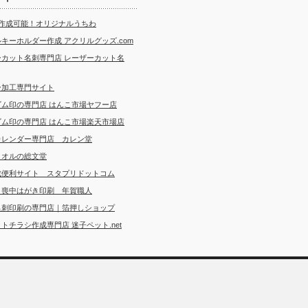
ら作成可能！オリジナルうちわ
キーホルダー作成 アクリルグッズ.com
ーカット名刺専門店 レーザーカット名
ー加工専門サイト
ゴム印の専門店 はんこ市場ヤフー店
ゴム印の専門店 はんこ市場楽天市場店
カレンダー専門店 カレン堂
タオルの総文堂
成便利サイト スタプリドットコム
・喪中はがき印刷 年賀職人
名刺印刷の専門店｜箔押しショップ
トチラシ作成専門店 迷子ペット.net