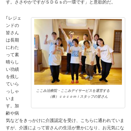
す。ささやかですがＳＤＧｓの一環です」と意欲的だ。
｢レジェ
ンドの
皆さん
は長期
にわた
って素
晴らし
い功績
を残し
ていら
っしゃ
ここみ治療院・ここみデイサービスを運営する
（株）ｃｏｃｏｍｉスタッフの皆さん
いま
す。加
齢や病
気などをきっかけに介護認定を受け、こちらに通われていま
すが、介護によって皆さんの生活が豊かになり、お元気にな