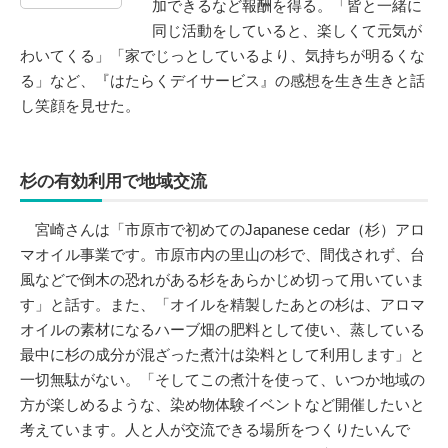
加できるなど報酬を得る。「皆と一緒に
同じ活動をしていると、楽しくて元気が
わいてくる」「家でじっとしているより、気持ちが明るくな
る」など、『はたらくデイサービス』の感想を生き生きと話
し笑顔を見せた。
杉の有効利用で地域交流
宮崎さんは「市原市で初めてのJapanese cedar（杉）アロ
マオイル事業です。市原市内の里山の杉で、間伐されず、台
風などで倒木の恐れがある杉をあらかじめ切って用いていま
す」と話す。また、「オイルを精製したあとの杉は、アロマ
オイルの素材になるハーブ畑の肥料として使い、蒸している
最中に杉の成分が混ざった煮汁は染料として利用します」と
一切無駄がない。「そしてこの煮汁を使って、いつか地域の
方が楽しめるような、染め物体験イベントなど開催したいと
考えています。人と人が交流できる場所をつくりたいんで