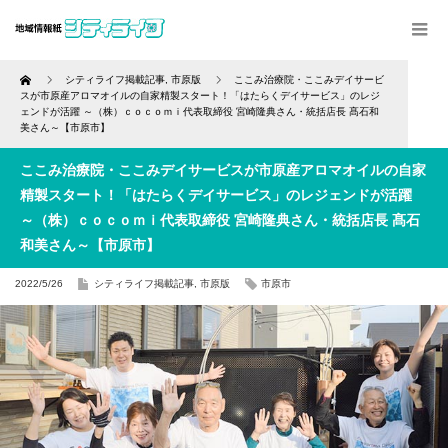
Home
シティライフ掲載記事
,
市原版
ここみ治療院・ここみデイサービ
スが市原産アロマオイルの自家精製スタート！「はたらくデイサービス」のレジ
ェンドが活躍 ～（株）ｃｏｃｏｍｉ代表取締役 宮崎隆典さん・統括店長 髙石和
美さん～【市原市】
ここみ治療院・ここみデイサービスが市原産アロマオイルの自家
精製スタート！「はたらくデイサービス」のレジェンドが活躍
～（株）ｃｏｃｏｍｉ代表取締役 宮崎隆典さん・統括店長 髙石
和美さん～【市原市】
2022/5/26
シティライフ掲載記事
,
市原版
市原市