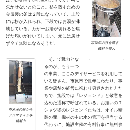
欠かせないとのこと。杉を蒸すための
金属製の釜は２段になっていて、上段
には杉が入れられ、下段ではお湯が沸
騰している。万が一お湯が切れると焦
げた匂いが付いてしまい、元には戻せ
ず全て無駄になるそうだ。
市原産の杉を蒸す
機材を導入
そこで戦力とな
るのが、もう一つ
の事業、ここみデイサービスを利用して
いる皆さん。市原市で長年にわたり、事
業や店舗の経営に携わり勇退された方た
ちで、施設では『レジェンド』と敬意を
込めた通称で呼ばれている。お揃いのＴ
市原産の杉から
シャツ姿のレジェンドたちは、オイル精
アロマオイルを
製の間、機材の中の水の管理を担当する
精製中
代わりに、施設主催の有料行事に無料参