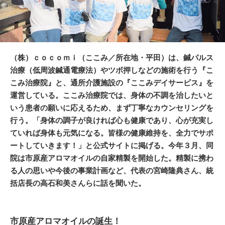
（株）ｃｏｃｏｍｉ（ここみ／所在地・平田）は、鍼パルス
治療（低周波鍼通電療法）やツボ押しなどの施術を行う『こ
こみ治療院』と、通所介護施設の『ここみデイサービス』を
運営している。ここみ治療院では、身体の不調を治したいと
いう患者の願いに応えるため、まず丁寧なカウンセリングを
行う。「身体の調子が良ければ心も健康であり、心が充実し
ていれば身体も元気になる。皆様の健康維持を、全力でサポ
ートしていきます！」と公式サイトに掲げる。今年３月、同
院は市原産アロマオイルの自家精製を開始した。精製に携わ
る人の思いや今後の事業計画など、代表の宮崎隆典さん、統
括店長の高石和美さんらに話を聞いた。
市原産アロマオイルの誕生！