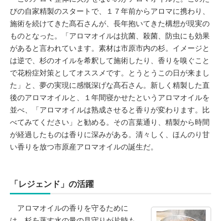
びの自家精製のスタートで、１７年前からアロマに携わり、
施術を続けてきた髙石さんが、長年抱いてきた構想が現実の
ものとなった。「アロマオイルは抗菌、殺菌、防虫にも効果
があると言われています。素材は市原市内の杉。イメージと
は逆で、杉のオイルを希釈して施術したり、香りを嗅ぐこと
で花粉症対策としてオススメです。とうとうこの日が来まし
た」と、夢の実現に感慨深げな髙石さん。新しく精製した直
後のアロマオイルと、１年間寝かせたというアロマオイルを
並べ、「アロマオイルは熟成させると香りが変わります。比
べてみてください」と勧める。その言葉通り、精製から時間
が経過したものは香りに深みがある。清々しく、ほんのり甘
い香りを放つ市原産アロマオイルの誕生だ。
「レジェンド」の活躍
アロマオイルの香りを守るために
は、杉を蒸す水の量の見守りが片時も