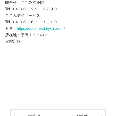
問合せ：ここみ治療院
Tel.０４３６・２１・５７９０
ここみデイサービス
Tel.０４３６・６３・３１１０
ＨＰ：
https://cocomi-chiryoin.com/
所在地：平田７２１の２
火曜定休