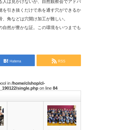
る人は見かけないが、自然観察会でアドバ
穂を引き抜くだけで糸を通す穴ができるか
骨、角などは穴開け加工が難しい。
の自然が豊かな証。この環境をいつまでも
Hatena
RSS
bool in
/home/clshop/cl-
_190122/single.php
on line
84