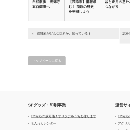
自然散歩 光徳寺
【茂原市】情報求
盆と正月の意外
五百羅漢へ
む！ 茂原の歴史
つながり
を発掘しよう
避難所がどんな場所か、知っている？
志を
トップページに戻る
SPグッズ・印刷事業
運営サ
1本から作成可能！オリジナルうちわ作ります
1本か
名入れカレンダー
アクリル