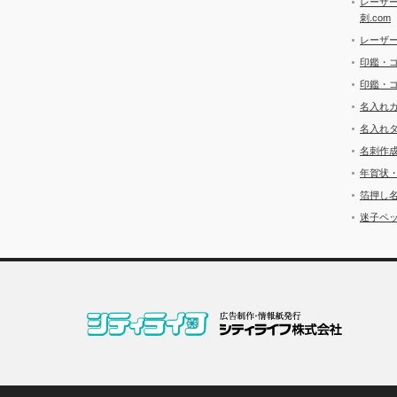
レーザ
刺.com
レーザ
印鑑・
印鑑・
名入れ
名入れ
名刺作
年賀状
箔押し
迷子ペッ