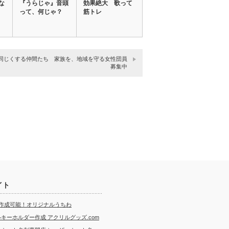
な
『うらじゃ』音頭
効果絶大 歌って
って、何じゃ？
筋トレ
同じくする仲間たち 家族を、地域を守る女性団員
募集中
イト
ら作成可能！オリジナルうちわ
キーホルダー作成 アクリルグッズ.com