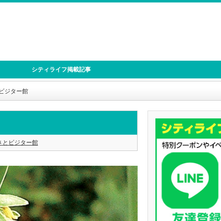
シティライフ掲載記事
とビジター館
さとビジター館