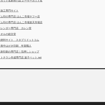
ーカット名刺専門店 レーザーカット名
ー加工専門サイト
ゴム印の専門店 はんこ市場ヤフー店
ゴム印の専門店 はんこ市場楽天市場店
カレンダー専門店 カレン堂
タオルの総文堂
成便利サイト スタプリドットコム
・喪中はがき印刷 年賀職人
名刺印刷の専門店｜箔押しショップ
トチラシ作成専門店 迷子ペット.net