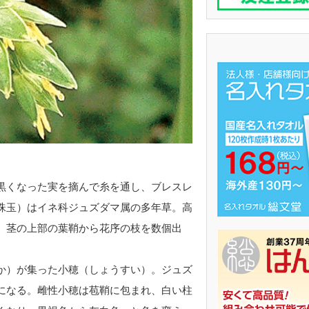
黒くなった実を摘んで糸を通し、ブレスレ
珠玉）はイネ科ジュズダマ属の多年草。高
。茎の上部の葉鞘から花序の枝を数個出
か）が集った小穂（しょうすい）。ジュズ
になる。雌性小穂は苞鞘に包まれ、白い柱