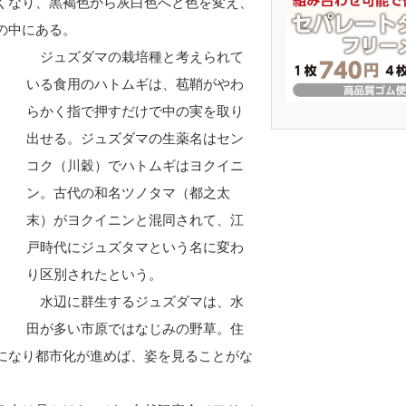
くなり、黒褐色から灰白色へと色を変え、
の中にある。
ジュズダマの栽培種と考えられて
いる食用のハトムギは、苞鞘がやわ
らかく指で押すだけで中の実を取り
出せる。ジュズダマの生薬名はセン
コク（川穀）でハトムギはヨクイニ
ン。古代の和名ツノタマ（都之太
末）がヨクイニンと混同されて、江
戸時代にジュズタマという名に変わ
り区別されたという。
水辺に群生するジュズダマは、水
田が多い市原ではなじみの野草。住
になり都市化が進めば、姿を見ることがな