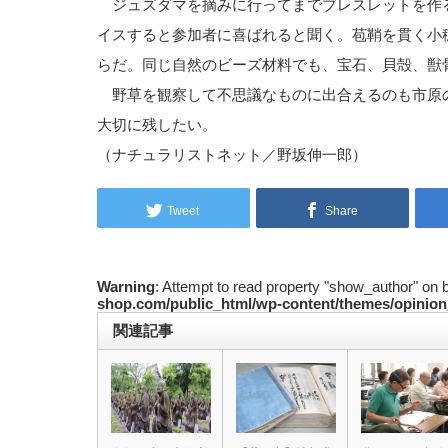
ジュズダマを摘みに行ってまでブレスレットを作
イスすると参加者に喜ばれると聞く。苞鞘を貫く小
らだ。同じ自然のビーズ材料でも、宝石、貝殻、獣
野草を観察して不思議なものに出合えるのも市原
大切に残したい。
（ナチュラリストネット／野坂伸一郎）
Tweet
Share
Warning
: Attempt to read property "show_author" on 
shop.com/public_html/wp-content/themes/opinion
関連記事