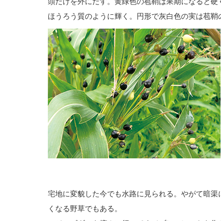
頭だけを外にだす。黄緑色の苞鞘は果期になると硬
ほうろう質のように輝く。円形で灰白色の実は苞鞘
宅地に変貌した今でも水路に見られる。やがて暗渠
くなる野草でもある。