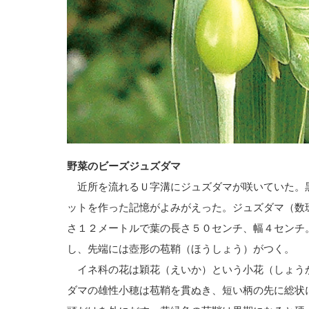
野菜のビーズジュズダマ
近所を流れるＵ字溝にジュズダマが咲いていた。
ットを作った記憶がよみがえった。ジュズダマ（数
さ１２メートルで葉の長さ５０センチ、幅４センチ
し、先端には壺形の苞鞘（ほうしょう）がつく。
イネ科の花は穎花（えいか）という小花（しょう
ダマの雄性小穂は苞鞘を貫ぬき、短い柄の先に総状