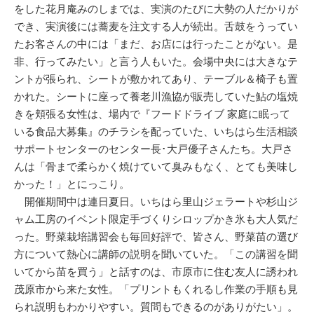
をした花月庵みのしまでは、実演のたびに大勢の人だかりが
でき、実演後には蕎麦を注文する人が続出。舌鼓をうってい
たお客さんの中には「まだ、お店には行ったことがない。是
非、行ってみたい」と言う人もいた。会場中央には大きなテ
ントが張られ、シートが敷かれてあり、テーブル＆椅子も置
かれた。シートに座って養老川漁協が販売していた鮎の塩焼
きを頬張る女性は、場内で『フードドライブ 家庭に眠って
いる食品大募集』のチラシを配っていた、いちはら生活相談
サポートセンターのセンター長･大戸優子さんたち。大戸さ
んは「骨まで柔らかく焼けていて臭みもなく、とても美味し
かった！」とにっこり。
開催期間中は連日夏日。いちはら里山ジェラートや杉山ジ
ャム工房のイベント限定手づくりシロップかき氷も大人気だ
った。野菜栽培講習会も毎回好評で、皆さん、野菜苗の選び
方について熱心に講師の説明を聞いていた。「この講習を聞
いてから苗を買う」と話すのは、市原市に住む友人に誘われ
茂原市から来た女性。「プリントもくれるし作業の手順も見
られ説明もわかりやすい。質問もできるのがありがたい」。