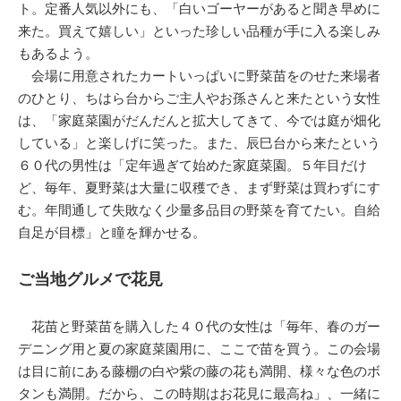
ト。定番人気以外にも、「白いゴーヤーがあると聞き早めに
来た。買えて嬉しい」といった珍しい品種が手に入る楽しみ
もあるよう。
会場に用意されたカートいっぱいに野菜苗をのせた来場者
のひとり、ちはら台からご主人やお孫さんと来たという女性
は、「家庭菜園がだんだんと拡大してきて、今では庭が畑化
している」と楽しげに笑った。また、辰巳台から来たという
６０代の男性は「定年過ぎて始めた家庭菜園。５年目だけ
ど、毎年、夏野菜は大量に収穫でき、まず野菜は買わずにす
む。年間通して失敗なく少量多品目の野菜を育てたい。自給
自足が目標」と瞳を輝かせる。
ご当地グルメで花見
花苗と野菜苗を購入した４０代の女性は「毎年、春のガー
デニング用と夏の家庭菜園用に、ここで苗を買う。この会場
は目に前にある藤棚の白や紫の藤の花も満開、様々な色のボ
タンも満開。だから、この時期はお花見に最高ね」、一緒に