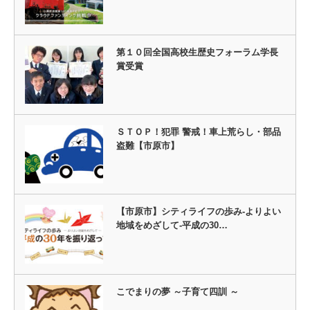
第１０回全国高校生歴史フォーラム学長
賞受賞
ＳＴＯＰ！犯罪 警戒！車上荒らし・部品
盗難【市原市】
【市原市】シティライフの歩み-よりよい
地域をめざして-平成の30…
こでまりの夢 ～子育て四訓 ～