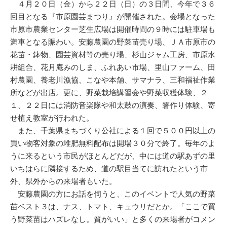
４月２０日（金）から２２日（日）の３日間、今年で３６
回目となる『市原園芸まつり』が開催された。会場となった
市原市農業センター芝生広場は開催時間の９時には駐車場も
満車となる賑わい。安藤農園の野菜苗売り場、ＪＡ市原市の
花苗・鉢物、園芸資材等の売り場、杉山ジャム工房、市原水
耕組合、花月庵みのしま、ふれあい市場、里山ファーム、田
村農園、養老川漁協、こなや本舗、サマナラ、三和福祉作業
所などが出店。更に、野菜栽培講習会や野菜収穫体験、２
１、２２日には消防音楽隊や和太鼓の演奏、箸作り体験、寄
せ植え教室が行われた。
また、千葉県まちづくり公社による１回で５００円以上の
買い物客対象の堆肥無料配布は開場３０分で終了。毎年のよ
うに来るという市民がほとんどだが、中には道の駅あずの里
いちはらに隣接するため、道の駅目当てに訪れたという市
外、県外からの来場者もいた。
安藤農園の方にお話を伺うと、このイベントで人気の野菜
苗ベスト３は、ナス、トマト、キュウリだとか。「ここで買
う野菜苗はハズレなし。質がいい」と多くの来場者がコメン