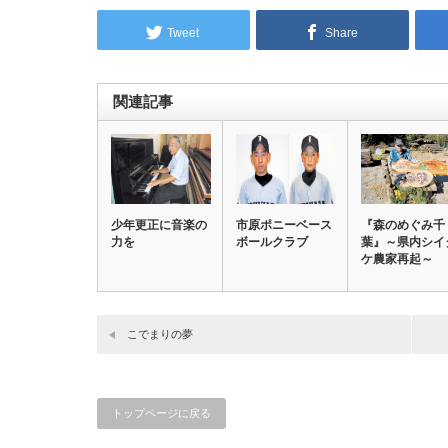
Tweet
Share
関連記事
少年更正に音楽の
市原ポニーベース
『森のめぐみ千
力を
ボールクラブ
葉』～県内シイ
ケ農家再起～
こでまりの夢
トップページに戻る