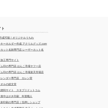
イト
ら作成可能！オリジナルうちわ
キーホルダー作成 アクリルグッズ.com
ーカット名刺専門店 レーザーカット名
ー加工専門サイト
ゴム印の専門店 はんこ市場ヤフー店
ゴム印の専門店 はんこ市場楽天市場店
カレンダー専門店 カレン堂
タオルの総文堂
成便利サイト スタプリドットコム
・喪中はがき印刷 年賀職人
名刺印刷の専門店｜箔押しショップ