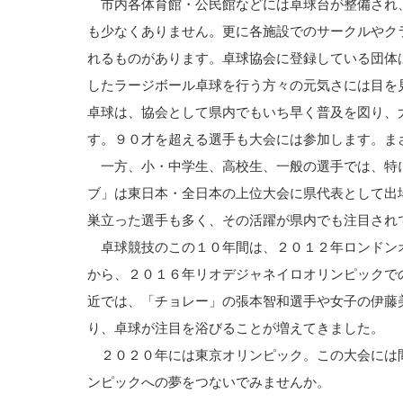
市内各体育館・公民館などには卓球台が整備され
も少なくありません。更に各施設でのサークルやク
れるものがあります。卓球協会に登録している団体
したラージボール卓球を行う方々の元気さには目を
卓球は、協会として県内でもいち早く普及を図り、
す。９０才を超える選手も大会には参加します。ま
一方、小・中学生、高校生、一般の選手では、特
ブ」は東日本・全日本の上位大会に県代表として出
巣立った選手も多く、その活躍が県内でも注目され
卓球競技のこの１０年間は、２０１２年ロンドン
から、２０１６年リオデジャネイロオリンピックで
近では、「チョレー」の張本智和選手や女子の伊藤
り、卓球が注目を浴びることが増えてきました。
２０２０年には東京オリンピック。この大会には
ンピックへの夢をつないでみませんか。