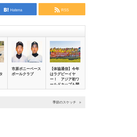
Hatena
RSS
市原ポニーベース
【体協通信】今年
タ
ボールクラブ
はラグビーイヤ
ー！ アジア初ワ
ールドカップも開
催…
季節のスケッチ