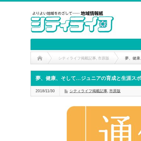
シティライフ掲載記事
,
市原版
夢、健康
夢、健康、そして…ジュニアの育成と生涯ス
2018/11/30
シティライフ掲載記事
,
市原版