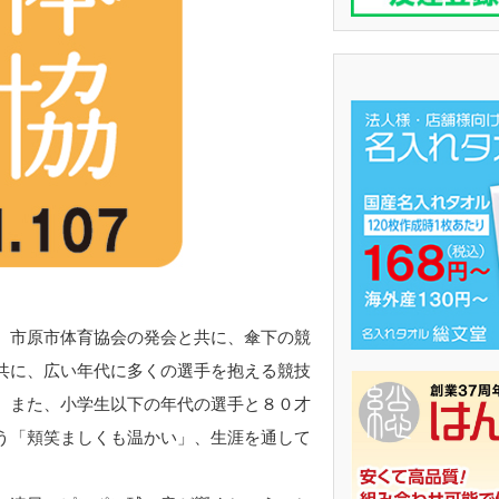
、市原市体育協会の発会と共に、傘下の競
共に、広い年代に多くの選手を抱える競技
、また、小学生以下の年代の選手と８０才
う「頬笑ましくも温かい」、生涯を通して