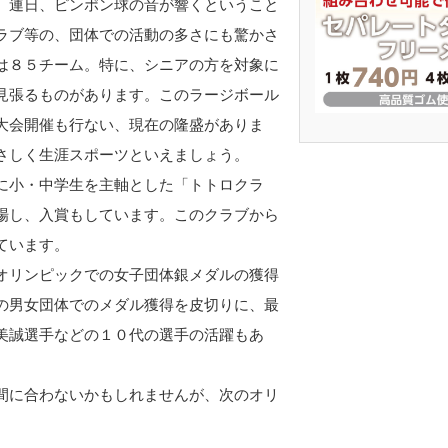
、連日、ピンポン球の音が響くということ
ラブ等の、団体での活動の多さにも驚かさ
は８５チーム。特に、シニアの方を対象に
見張るものがあります。このラージボール
大会開催も行ない、現在の隆盛がありま
さしく生涯スポーツといえましょう。
に小・中学生を主軸とした「トトロクラ
場し、入賞もしています。このクラブから
ています。
オリンピックでの女子団体銀メダルの獲得
の男女団体でのメダル獲得を皮切りに、最
美誠選手などの１０代の選手の活躍もあ
間に合わないかもしれませんが、次のオリ