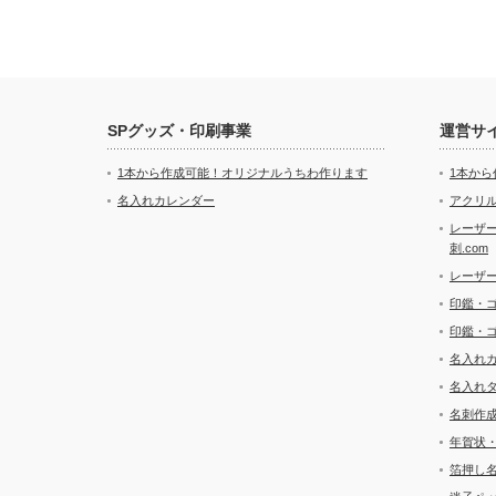
SPグッズ・印刷事業
運営サ
1本から作成可能！オリジナルうちわ作ります
1本か
名入れカレンダー
アクリル
レーザ
刺.com
レーザ
印鑑・
印鑑・
名入れ
名入れ
名刺作
年賀状
箔押し