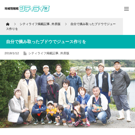
Home
シティライフ掲載記事
,
外房版
自分で摘み取ったブドウでジュー
ス作りを
自分で摘み取ったブドウでジュース作りを
2018/1/12
シティライフ掲載記事
,
外房版