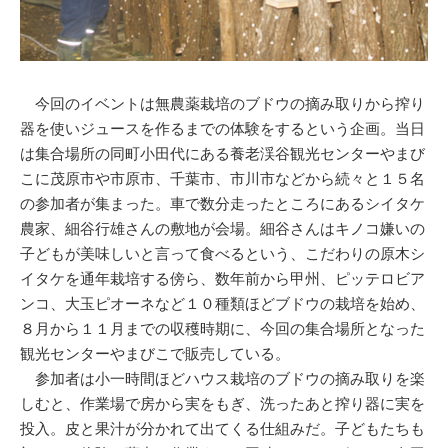
今回のイベントは無農薬栽培のブドウの摘み取りから搾り
器を使いジュースを作るまでの体験をするという企画。当日
は集合場所の同町小田代にある養老渓谷観光センターやまび
こに茂原市や市原市、千葉市、市川市などから続々と１５名
の参加者が集まった。車で数分走ったところにあるシイタケ
農家、細谷行雄さんの敷地が会場。細谷さんはキノコ嫌いの
子どもが美味しいと言って食べるという、こだわりの原木シ
イタケを通年栽培する傍ら、数年前から甲州、ピッテロビア
ンコ、大玉ピオーネなど１０種類ほどブドウの栽培を始め、
８月から１１月までの収穫時期に、今回の集合場所となった
観光センターやまびこで販売している。
参加者は小一時間ほどハウス栽培のブドウの摘み取りを楽
しむと、作業場で房から実をもぎ、洗ったあと搾り器に実を
投入。皮と果汁が分かれて出てくる仕組みだ。子どもたちも