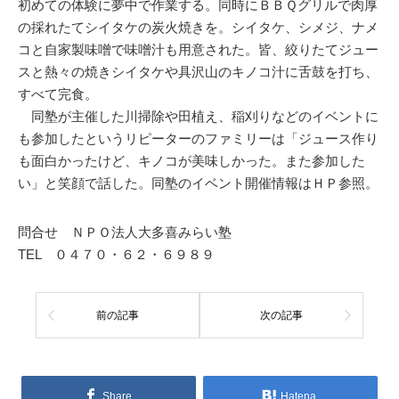
初めての体験に夢中で作業する。同時にＢＢＱグリルで肉厚
の採れたてシイタケの炭火焼きを。シイタケ、シメジ、ナメ
コと自家製味噌で味噌汁も用意された。皆、絞りたてジュー
スと熱々の焼きシイタケや具沢山のキノコ汁に舌鼓を打ち、
すべて完食。
同塾が主催した川掃除や田植え、稲刈りなどのイベントに
も参加したというリピーターのファミリーは「ジュース作り
も面白かったけど、キノコが美味しかった。また参加した
い」と笑顔で話した。同塾のイベント開催情報はＨＰ参照。
問合せ ＮＰＯ法人大多喜みらい塾
TEL ０４７０・６２・６９８９
前の記事
次の記事
Share
Hatena