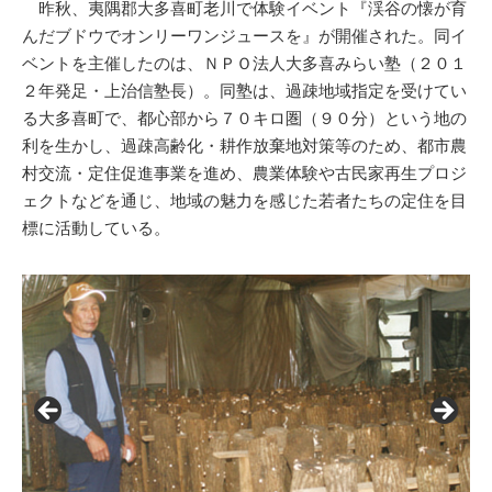
昨秋、夷隅郡大多喜町老川で体験イベント『渓谷の懐が育
んだブドウでオンリーワンジュースを』が開催された。同イ
ベントを主催したのは、ＮＰＯ法人大多喜みらい塾（２０１
２年発足・上治信塾長）。同塾は、過疎地域指定を受けてい
る大多喜町で、都心部から７０キロ圏（９０分）という地の
利を生かし、過疎高齢化・耕作放棄地対策等のため、都市農
村交流・定住促進事業を進め、農業体験や古民家再生プロジ
ェクトなどを通じ、地域の魅力を感じた若者たちの定住を目
標に活動している。