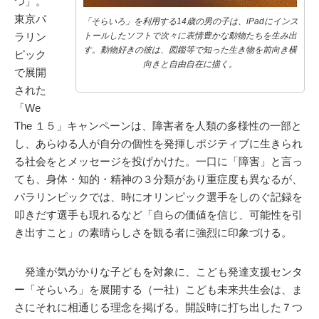
つ」。
東京パ
「そらいろ」を利用する14歳の男の子は、iPadにインス
ラリン
トールしたソフトで次々に表情豊かな動物たちを生み出
す。動物好きの彼は、図鑑等で知った生き物を前向き横
ピック
向きと自由自在に描く。
で展開
された
「We
The １５」キャンペーンは、障害者を人類の多様性の一部と
し、あらゆる人が自分の個性を発揮しポジティブに生きられ
る社会をとメッセージを投げかけた。一口に「障害」と言っ
ても、身体・知的・精神の３分類があり重症度も異なるが、
パラリンピックでは、時にオリンピック選手をしのぐ記録を
叩きだす選手も現れるなど「自らの価値を信じ、可能性を引
き出すこと」の素晴らしさを観る者に強烈に印象づける。
発達が気がかりな子どもを対象に、こども発達支援センタ
ー「そらいろ」を展開する（一社）こども未来共生会は、ま
さにそれに相通じる理念を掲げる。開設時に打ち出した７つ