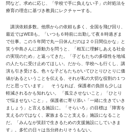
問など。求めに応じ、「学校で手に負えない子」の対処法を
療育の理念に基づき教員にレクチャーする。
講演依頼多数。他県からの依頼も多く、全国を飛び回り、
最近ではWEBも。「いつも６時前に出勤して夜８時過ぎま
で仕事。この５年間で丸一日休んだのは２０日間位かな」と
笑う中島さんに原動力を問うと、「相互に理解しあえる社会
の実現のため」と返ってきた。「子どもたちの多様性を地域
の人たちに受け止めてほしい。だから、学校へも行くし、講
演も引き受ける。色々な子どもたちがいてひとりひとりに価
値があるということを伝える、それが私の大切な役割の１つ
だと思っています」 そうなれば、保護者の負担も少しは
軽減されるかも知れない。 「孤立させないこと」「ひとり
で悩ませないこと」。保護者に寄り添い「一緒に生きていき
ましょう」と言える施設に。「そらいろ」の目標は「障害を
支えるのではなく、家族まるごと支える」施設になること
だ。「みんなが笑顔で生きるための支援施設にしていきま
す」。多忙の日々は当分終わりそうもない。