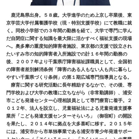
鹿児島県出身。５８歳。大学進学のため上京し卒業後、東
京学芸大学付属養護学校（現・特別支援学校）にて教職に就
く。同校小学部での３年間の勤務を経て、大学で専門に学ん
だ自閉症に関する知識を最大限に活かすべく福祉支援の現場
へ。奥多摩の重度知的障害者施設、東京都の支援で設立され
たいすみ市の知的障害者入所施設での計１６年間の勤務の
後、２００７年より千葉県庁障害福祉課職員として、全国初
の障害者差別解消条例「障害のある人もない人も共に暮らし
やすい千葉県づくり条例」の第１期広域専門指導員となる。
療育に関する研究活動に長年精励するなかで、その後、専
門学校および大学の教壇に立ちながら（非常勤講師）、浦安
市こども発達センター心理相談員として専門療育に着手。２
０１２年、法人を設立し、児童福祉法による児童発達支援事
業所「こども発達支援センターそらいろ」（御宿町）の開設
を果たし、２０１４年に拠点を大多喜町に移す。２０１５年
には、浦安市から市単独事業である浦安市青少年発達サポー