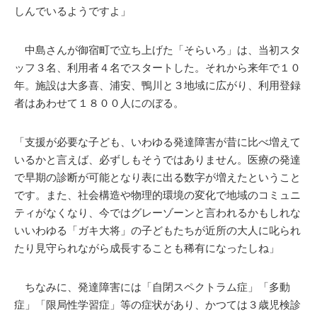
しんでいるようですよ」
中島さんが御宿町で立ち上げた「そらいろ」は、当初スタ
ッフ３名、利用者４名でスタートした。それから来年で１０
年。施設は大多喜、浦安、鴨川と３地域に広がり、利用登録
者はあわせて１８００人にのぼる。
「支援が必要な子ども、いわゆる発達障害が昔に比べ増えて
いるかと言えば、必ずしもそうではありません。医療の発達
で早期の診断が可能となり表に出る数字が増えたということ
です。また、社会構造や物理的環境の変化で地域のコミュニ
ティがなくなり、今ではグレーゾーンと言われるかもしれな
いいわゆる「ガキ大将」の子どもたちが近所の大人に叱られ
たり見守られながら成長することも稀有になったしね」
ちなみに、発達障害には「自閉スペクトラム症」「多動
症」「限局性学習症」等の症状があり、かつては３歳児検診