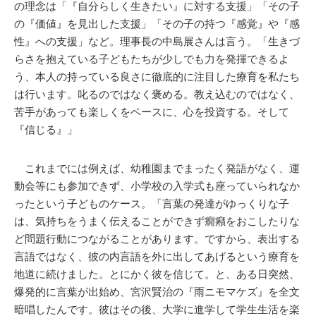
の理念は「『自分らしく生きたい』に対する支援」「その子
の『価値』を見出した支援」「その子の持つ『感覚』や『感
性』への支援」など。理事長の中島展さんは言う。「生きづ
らさを抱えている子どもたちが少しでも力を発揮できるよ
う、本人の持っている良さに徹底的に注目した療育を私たち
は行います。叱るのではなく褒める。教え込むのではなく、
苦手があっても楽しくをベースに、心を投資する。そして
『信じる』」
これまでには例えば、幼稚園までまったく発語がなく、運
動会等にも参加できず、小学校の入学式も座っていられなか
ったという子どものケース。「言葉の発達がゆっくりな子
は、気持ちをうまく伝えることができず癇癪をおこしたりな
ど問題行動につながることがあります。ですから、表出する
言語ではなく、彼の内言語を外に出してあげるという療育を
地道に続けました。とにかく彼を信じて。と、ある日突然、
爆発的に言葉が出始め、宮沢賢治の『雨ニモマケズ』を全文
暗唱したんです。彼はその後、大学に進学して学生生活を楽