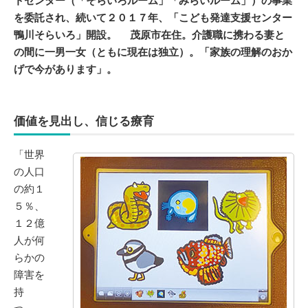
トセンター（「そらいろルーム」「みらいルーム」）の事業
を委託され、続いて２０１７年、「こども発達支援センター
鴨川そらいろ」開設。 茂原市在住。介護職に携わる妻と
の間に一男一女（ともに現在は独立）。「家族の理解のおか
げで今があります」。
価値を見出し、信じる療育
「世界
の人口
の約１
５％、
１２億
人が何
らかの
障害を
持