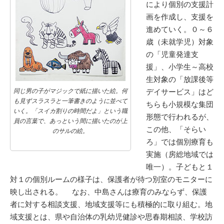
により個別の支援計
画を作成し、支援を
進めていく。０～６
歳（未就学児）対象
の「児童発達支
援」、小学生～高校
生対象の「放課後等
同じ男の子がマジックで紙に描いた絵。何
デイサービス」はど
も見ずスラスラと一筆書きのように並べて
ちらも小規模な集団
いく。「スイカ割りの時間だよ」という職
形態で行われるが、
員の言葉で、あっという間に描いたのが上
この他、「そらい
のサルの絵。
ろ」では個別療育も
実施（房総地域では
唯一）。子どもと１
対１の個別ルームの様子は、保護者が待つ別室のモニターに
映し出される。 なお、中島さんは療育のみならず、保護
者に対する相談支援、地域支援等にも積極的に取り組む。地
域支援とは、県や自治体の乳幼児健診や思春期相談、学校訪