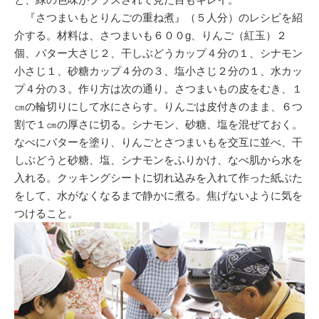
『さつまいもとりんごの重ね煮』（５人分）のレシピを紹
介する。材料は、さつまいも６００g、りんご（紅玉）２
個、バター大さじ２、干しぶどうカップ４分の１、シナモン
小さじ１、砂糖カップ４分の３、塩小さじ２分の１、水カッ
プ４分の３。作り方は次の通り。さつまいもの皮をむき、１
㎝の輪切りにして水にさらす。りんごは皮付きのまま、６つ
割で１㎝の厚さに切る。シナモン、砂糖、塩を混ぜておく。
なべにバターを塗り、りんごとさつまいもを交互に並べ、干
しぶどうと砂糖、塩、シナモンをふりかけ、なべ肌から水を
入れる。クッキングシートに切れ込みを入れて作った紙ぶた
をして、水がなくなるまで静かに煮る。焦げないように気を
つけること。