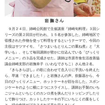
９月２４日、姉崎公民館で主催講座『姉崎旬料理』３回シ
リーズの第２回目が行われ、１５名が参加した。姉崎地区で
収穫された作物を使って料理をするというテーマで、今回の
主役はサツマイモ。『さつまいもとりんごの重ね煮』と『大
学いも』、そして毎回講師が密かに仕込んでいる「びっくり
メニュー」の３品を完成させた。講師は市原市食生活改善協
議会姉崎支部の岩撫幸子（いわなでさちこ）さん他２名。
『きらきらぼし』の歌に合わせて念入りに手洗いを終えた
ら、早速「できました！」と岩撫さんの声。炊飯器から、今
日のびっくりメニュー、ホットケーキが顔を出した。スポン
ジケーキのように横に２つにスライスし、講師お手製のいち
ごジャムといちじくのカンロ煮を挟んだりトッピングしたり
して飾りつけ。カットしたケーキの下にいちじくの葉をしく
と、緑の色味がプラスされて見た目もキレイ。