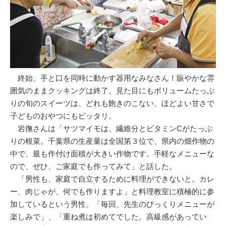
終始、手と口を同時に動かす器用なみなさん！賑やかな雰
囲気のままクッキングは終了。見た目にもボリュームたっぷ
りの旬のスイーツは、どれも飽きのこない、ほどよい甘さで
子どものおやつにもピッタリ。
岩撫さんは「サツマイモは、繊維分とビタミンCがたっぷ
りの根菜。千葉県の生産量は全国第３位で、県内の畑作物の
中で、最も作付け面積が大きい作物です。手軽なメニューな
ので、ぜひ、ご家庭でも作ってみて」と話した。
「男性も、家庭で自立するために料理ができないと。カレ
ー、肉じゃが、何でも作りますよ」と料理教室に積極的に参
加しているという男性。「毎回、先生のびっくりメニューが
楽しみで」、「重ね煮は初めてでした。高級感があってい