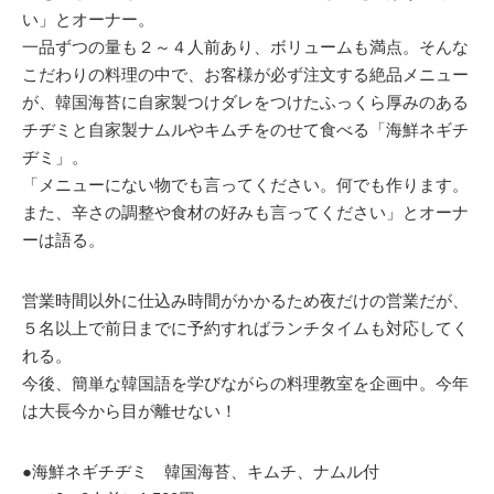
い」とオーナー。
一品ずつの量も２～４人前あり、ボリュームも満点。そんな
こだわりの料理の中で、お客様が必ず注文する絶品メニュー
が、韓国海苔に自家製つけダレをつけたふっくら厚みのある
チヂミと自家製ナムルやキムチをのせて食べる「海鮮ネギチ
ヂミ」。
「メニューにない物でも言ってください。何でも作ります。
また、辛さの調整や食材の好みも言ってください」とオーナ
ーは語る。
営業時間以外に仕込み時間がかかるため夜だけの営業だが、
５名以上で前日までに予約すればランチタイムも対応してく
れる。
今後、簡単な韓国語を学びながらの料理教室を企画中。今年
は大長今から目が離せない！
●海鮮ネギチヂミ 韓国海苔、キムチ、ナムル付