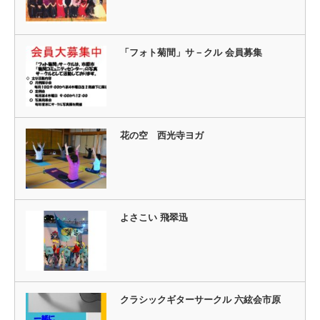
「フォト菊間」サ－クル 会員募集
花の空 西光寺ヨガ
よさこい 飛翠迅
クラシックギターサークル 六絃会市原