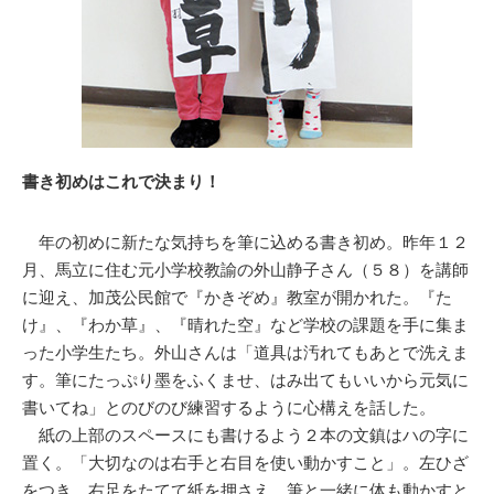
書き初めはこれで決まり！
年の初めに新たな気持ちを筆に込める書き初め。昨年１２
月、馬立に住む元小学校教諭の外山静子さん（５８）を講師
に迎え、加茂公民館で『かきぞめ』教室が開かれた。『た
け』、『わか草』、『晴れた空』など学校の課題を手に集ま
った小学生たち。外山さんは「道具は汚れてもあとで洗えま
す。筆にたっぷり墨をふくませ、はみ出てもいいから元気に
書いてね」とのびのび練習するように心構えを話した。
紙の上部のスペースにも書けるよう２本の文鎮はハの字に
置く。「大切なのは右手と右目を使い動かすこと」。左ひざ
をつき、右足をたてて紙を押さえ、筆と一緒に体も動かすと