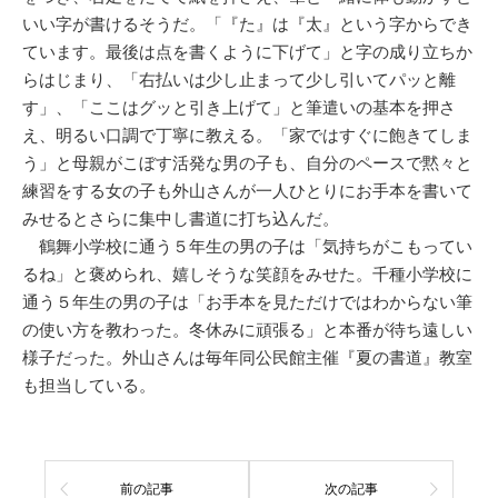
いい字が書けるそうだ。「『た』は『太』という字からでき
ています。最後は点を書くように下げて」と字の成り立ちか
らはじまり、「右払いは少し止まって少し引いてパッと離
す」、「ここはグッと引き上げて」と筆遣いの基本を押さ
え、明るい口調で丁寧に教える。「家ではすぐに飽きてしま
う」と母親がこぼす活発な男の子も、自分のペースで黙々と
練習をする女の子も外山さんが一人ひとりにお手本を書いて
みせるとさらに集中し書道に打ち込んだ。
鶴舞小学校に通う５年生の男の子は「気持ちがこもってい
るね」と褒められ、嬉しそうな笑顔をみせた。千種小学校に
通う５年生の男の子は「お手本を見ただけではわからない筆
の使い方を教わった。冬休みに頑張る」と本番が待ち遠しい
様子だった。外山さんは毎年同公民館主催『夏の書道』教室
も担当している。
前の記事
次の記事