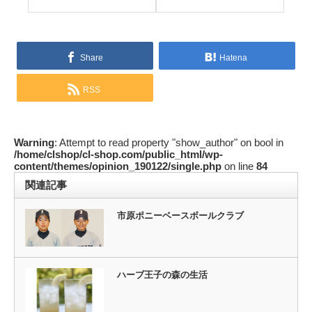
Share
Hatena
RSS
Warning
: Attempt to read property "show_author" on bool in
/home/clshop/cl-shop.com/public_html/wp-
content/themes/opinion_190122/single.php
on line
84
関連記事
市原ポニーベースボールクラブ
ハーブ王子の森の生活