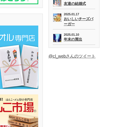
友達の結婚式
2025.01.17
おいしいチーズバ
ーガー
2025.01.10
年末の買出
@cl_webさんのツイート