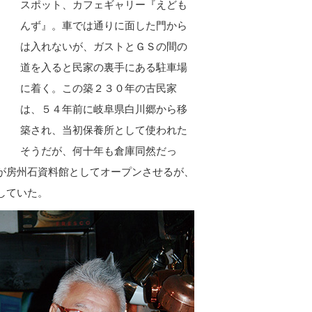
スポット、カフェギャリー『えども
んず』。車では通りに面した門から
は入れないが、ガストとＧＳの間の
道を入ると民家の裏手にある駐車場
に着く。この築２３０年の古民家
は、５４年前に岐阜県白川郷から移
築され、当初保養所として使われた
そうだが、何十年も倉庫同然だっ
が房州石資料館としてオープンさせるが、
していた。