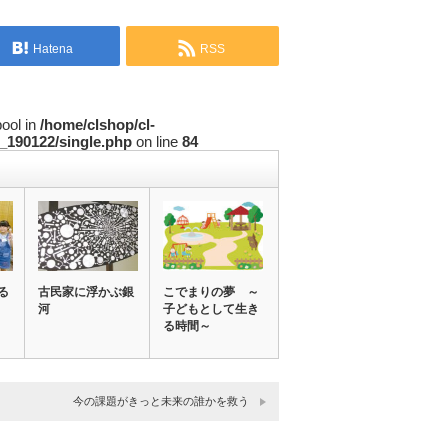
Hatena
RSS
bool in
/home/clshop/cl-
_190122/single.php
on line
84
る
古民家に浮かぶ銀
こでまりの夢 ～
河
子どもとして生き
る時間～
今の課題がきっと未来の誰かを救う