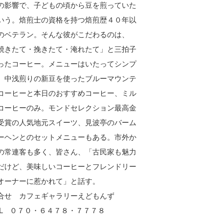
の影響で、子どもの頃から豆を煎っていた
いう。焙煎士の資格を持つ焙煎歴４０年以
のベテラン。そんな彼がこだわるのは、
焼きたて・挽きたて・淹れたて」と三拍子
ったコーヒー。メニューはいたってシンプ
。中浅煎りの新豆を使ったブルーマウンテ
コーヒーと本日のおすすめコーヒー、ミル
コーヒーのみ。モンドセレクション最高金
受賞の人気地元スイーツ、見波亭のバーム
ーヘンとのセットメニューもある。市外か
の常連客も多く、皆さん、「古民家も魅力
だけど、美味しいコーヒーとフレンドリー
オーナーに惹かれて」と話す。
合せ カフェギャラリーえどもんず
EL ０７０・６４７８・７７７８