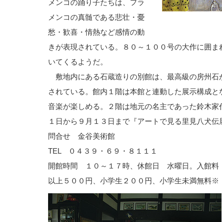
メンコの踊り子たちは、フラ
メンコの真髄である悲壮・憂
愁・歓喜・情熱など感情の動
きが表現されている。８０～１００号の大作に囲ま
いてくるようだ。
敷地内にある石蔵造りの別館は、最高級の房州石
されている。館内１階は本館と連動した展示構成と
音楽が楽しめる。２階は地元の名主であった鈴木家
１日から９月１３日まで『アートで見る里見八犬伝
問合せ 金谷美術館
TEL ０４３９・６９・８１１１
開館時間 １０～１７時、休館日 水曜日。入館料
以上５００円、小学生２００円、小学生未満無料※