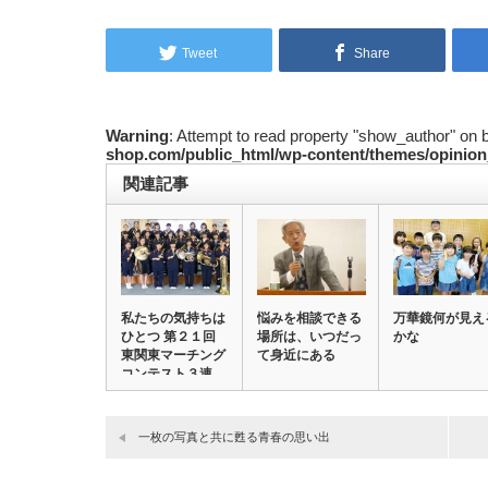
Tweet
Share
Warning
: Attempt to read property "show_author" on 
shop.com/public_html/wp-content/themes/opinion
関連記事
私たちの気持ちは
悩みを相談できる
万華鏡何が見え
ひとつ 第２１回
場所は、いつだっ
かな
東関東マーチング
て身近にある
コンテスト３連…
一枚の写真と共に甦る青春の思い出