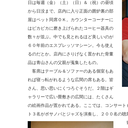
日は毎週（金）（土）（日）＆（祝）の昼頃
から日没まで。店内に入り正面の囲炉裏の部
屋はペット同席ＯＫ。カウンターコーナーに
はピカピカに磨き上げられたコーヒー器具の
数々が並ぶ。中でも見とれるほど美しいのが
６０年前のエスプレッソマシーン。今も使え
るのだとか。店内にさりげなく置かれた骨董
品は青山さんの父親が蒐集したもの。
客席はテーブル＆ソファーのある個室もあ
れば寝っ転がれるような広間の席もある。皆
さん、思い思いにくつろぐそうだ。２階はギ
ャラリーで広い畳敷きの広間には、たくさん
の絵画作品が置かれてある。ここでは、コンサート
ト３名がボサノバとジャズを演奏し、２００名の聴
青