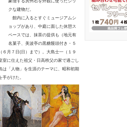
象徴する房州石を外観に使ったシッ
クな建物だ。
館内に入るとすぐミュージアムシ
ョップがあり、中庭に面した休憩ス
ペースでは、抹茶の提供も（地元有
名菓子、美波亭の黒糖饅頭付き・５
（６月７日(日）まで）。大島士一（１９
皇室に仕えた祖父・日高秩父の家で過ごし
島は「人物」を生涯のテーマに、昭和初期
を手がけた。