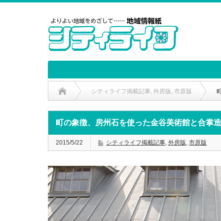
シティライフ掲載記事
,
外房版
,
市原版
町の象徴、房州石を使った金谷美術館と合掌
2015/5/22
シティライフ掲載記事
,
外房版
,
市原版