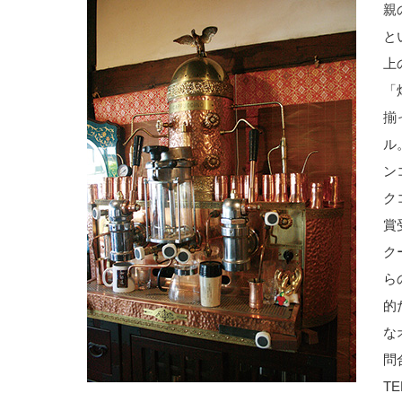
親
と
上
「
揃
ル
ン
ク
賞
ク
ら
的
な
問
T