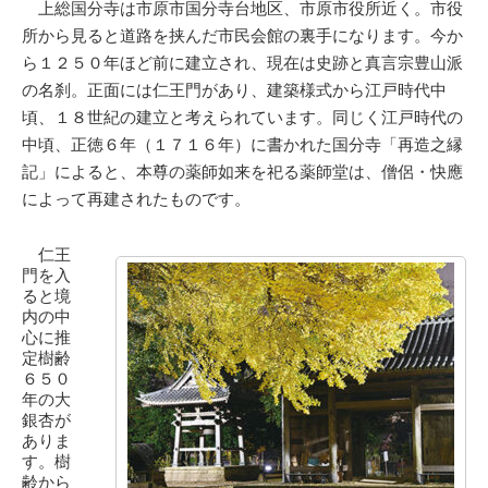
上総国分寺は市原市国分寺台地区、市原市役所近く。市役
所から見ると道路を挟んだ市民会館の裏手になります。今か
ら１２５０年ほど前に建立され、現在は史跡と真言宗豊山派
の名刹。正面には仁王門があり、建築様式から江戸時代中
頃、１８世紀の建立と考えられています。同じく江戸時代の
中頃、正徳６年（１７１６年）に書かれた国分寺「再造之縁
記」によると、本尊の薬師如来を祀る薬師堂は、僧侶・快應
によって再建されたものです。
仁王
門を入
ると境
内の中
心に推
定樹齢
６５０
年の大
銀杏が
ありま
す。樹
齢から