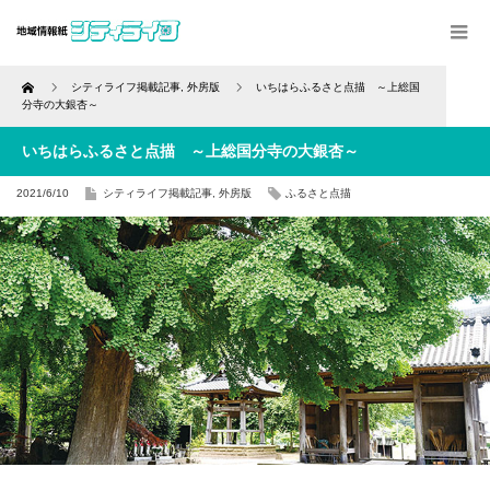
Home
シティライフ掲載記事
,
外房版
いちはらふるさと点描 ～上総国
分寺の大銀杏～
いちはらふるさと点描 ～上総国分寺の大銀杏～
2021/6/10
シティライフ掲載記事
,
外房版
ふるさと点描