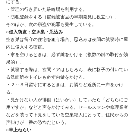
にする。
・管理の行き届いた駐輪場を利用する。
・防犯登録をする（盗難被害品の早期発見に役立つ）。
そのほか、次の窃盗や犯罪も発生している。
○侵入窃盗：空き巣・忍込み
空き巣は留守の住宅を狙う場合、忍込みは夜間の就寝時に屋
内に侵入する窃盗。
・家を空けるときは、必ず鍵をかける（複数の鍵の取付が効
果的）。
・就寝する際は、玄関ドアはもちろん、表に格子の付いてい
る洗面所やトイレも必ず内鍵をかける。
・２～３日留守にするときは、お隣など近所に一声をかけ
る。
・見かけない人が徘徊（はいかい）していたら「どちらにご
用ですか」などと声をかけてみる。セールスマンや修理業者
などを装って下見をしている空巣犯人にとって、住民からの
声掛けが一番の恐怖だという。
○車上ねらい