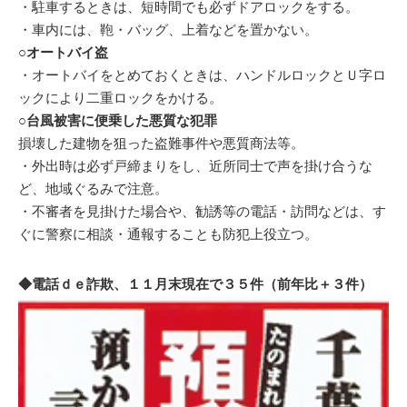
・駐車するときは、短時間でも必ずドアロックをする。
・車内には、鞄・バッグ、上着などを置かない。
○オートバイ盗
・オートバイをとめておくときは、ハンドルロックとＵ字ロ
ックにより二重ロックをかける。
○台風被害に便乗した悪質な犯罪
損壊した建物を狙った盗難事件や悪質商法等。
・外出時は必ず戸締まりをし、近所同士で声を掛け合うな
ど、地域ぐるみで注意。
・不審者を見掛けた場合や、勧誘等の電話・訪問などは、す
ぐに警察に相談・通報することも防犯上役立つ。
◆電話ｄｅ詐欺、１１月末現在で３５件（前年比＋３件）