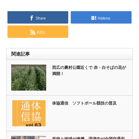
Share
Hatena
RSS
関連記事
西広の農村公園近くで 赤・白そばの花が
満開！
体協通信 ソフトボール競技の普及
学校と地域が連携、湿津中が全国交通安