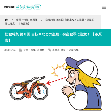
Home
企画・特集
,
市原版
防犯特集 第６回 自転車などの盗難・窃盗犯
罪に注意！ 【市原市】
防犯特集 第６回 自転車などの盗難・窃盗犯罪に注意！ 【市原
市】
2020/1/24
企画・特集
,
市原版
市原市
,
防犯・防災特集