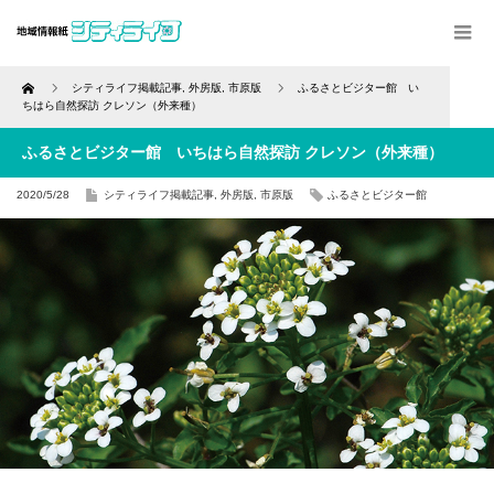
Home
シティライフ掲載記事
,
外房版
,
市原版
ふるさとビジター館 い
ちはら自然探訪 クレソン（外来種）
ふるさとビジター館 いちはら自然探訪 クレソン（外来種）
2020/5/28
シティライフ掲載記事
,
外房版
,
市原版
ふるさとビジター館