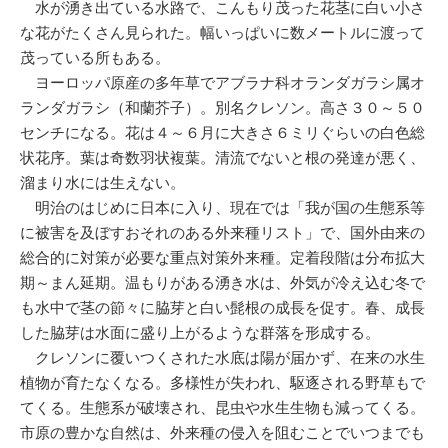
水が湧き出ている水路で、こんもり茂った花茎に白い小さ
な花がたくさん見られた。幅いっぱいに数メートルに渡って
茂っている所もある。
ヨーロッパ原産の多年草でアブラナ科オランダガラシ属オ
ランダガラシ（和蘭芥子）。別名クレソン。高さ３０～５０
センチになる。花は４～６月に大きさ６ミリぐらいの白色総
状花序。葉は奇数羽状複葉。清流でないと根の発達が悪く、
溜まり水には生えない。
明治のはじめに日本に入り、現在では「我が国の生態系等
に被害を及ぼすおそれのある外来種リスト」で、国外由来の
総合的に対策が必要な重点対策外来種。定着段階は分布拡大
期～まん延期。温もりがある湧き水は、外気が冷え込む冬で
も水中で茎の節々に脇芽と白い髭根の成長を促す。春、成長
した脇芽は水面に盛り上がるような群落を形成する。
クレソンに覆いつくされた水底は陽が届かず、在来の水生
植物が育たなくなる。多様性が失われ、駆逐される野草もで
てくる。生態系が破壊され、昆虫や水生生物も減ってくる。
市原の豊かな自然は、外来種の侵入を阻むことでいつまでも