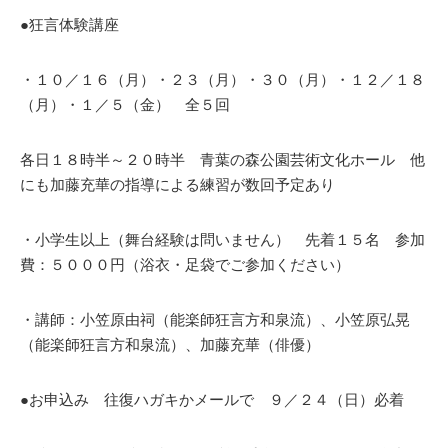
●狂言体験講座
・１０／１６（月）・２３（月）・３０（月）・１２／１８
（月）・１／５（金） 全５回
各日１８時半～２０時半 青葉の森公園芸術文化ホール 他
にも加藤充華の指導による練習が数回予定あり
・小学生以上（舞台経験は問いません） 先着１５名 参加
費：５０００円（浴衣・足袋でご参加ください）
・講師：小笠原由祠（能楽師狂言方和泉流）、小笠原弘晃
（能楽師狂言方和泉流）、加藤充華（俳優）
●お申込み 往復ハガキかメールで ９／２４（日）必着