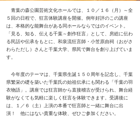
青葉の森公園芸術文化ホールでは、１０／１６（月）～全
５回の日程で、狂言体験講座を開催。例年好評のこの講座
は、本格的な能舞台がある同ホールならではのイベント。
「見る、知る、伝える千葉～創作狂言」として、房総に伝わ
る民話や伝承をもとに、和泉流狂言師・小笠原由祠（おがさ
わらただし）さんと千葉大学、県民で舞台を創り上げていま
す。
今年度のテーマは、千葉県生誕１５０周年を記念し、千葉
県繁栄の礎を築いた千葉氏の始祖伝承にも関わる「千葉の羽
衣物語」。講座では狂言師から直接稽古が受けられ、舞台経
験がなくても気軽に楽しく狂言を体験できます。受講後に
は、１／６（土）上演の本番で狂言師と一緒に舞台に出
演！ 他にはない貴重な体験、ぜひご参加ください。