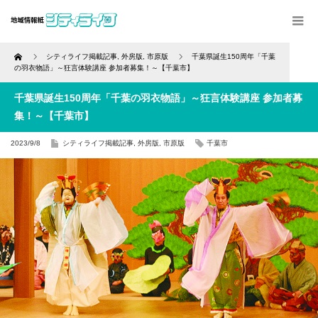
Home
シティライフ掲載記事
,
外房版
,
市原版
千葉県誕生150周年「千葉
の羽衣物語」～狂言体験講座 参加者募集！～【千葉市】
千葉県誕生150周年「千葉の羽衣物語」～狂言体験講座 参加者募
集！～【千葉市】
2023/9/8
シティライフ掲載記事
,
外房版
,
市原版
千葉市