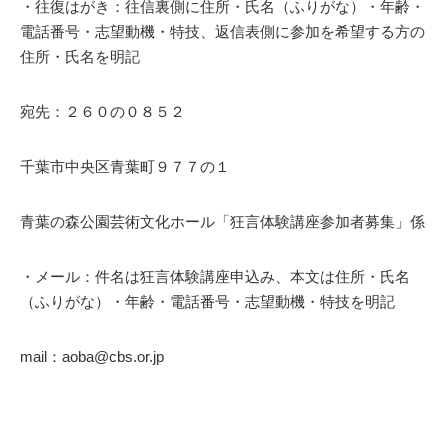
・往復はがき：往信裏側に住所・氏名（ふりがな）・年齢・
電話番号・志望動機・特技、返信表側に参加を希望する方の
住所・氏名を明記
宛先：２６０の０８５２
千葉市中央区青葉町９７７の１
青葉の森公園芸術文化ホール「狂言体験講座参加者募集」係
・メール：件名は狂言体験講座申込み、本文は住所・氏名
（ふりがな）・年齢・電話番号・志望動機・特技を明記
mail：aoba@cbs.or.jp