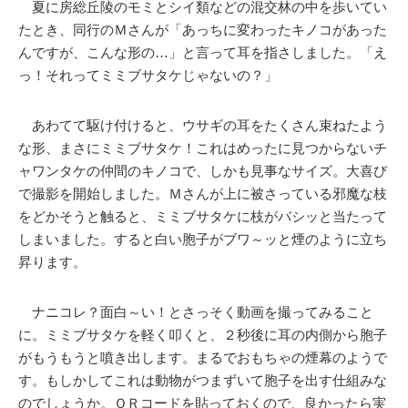
夏に房総丘陵のモミとシイ類などの混交林の中を歩いてい
たとき、同行のＭさんが「あっちに変わったキノコがあった
んですが、こんな形の…」と言って耳を指さしました。「え
っ！それってミミブサタケじゃないの？」
あわてて駆け付けると、ウサギの耳をたくさん束ねたよう
な形、まさにミミブサタケ！これはめったに見つからないチ
ャワンタケの仲間のキノコで、しかも見事なサイズ。大喜び
で撮影を開始しました。Ｍさんが上に被さっている邪魔な枝
をどかそうと触ると、ミミブサタケに枝がバシッと当たって
しまいました。すると白い胞子がブワ～ッと煙のように立ち
昇ります。
ナニコレ？面白～い！とさっそく動画を撮ってみること
に。ミミブサタケを軽く叩くと、２秒後に耳の内側から胞子
がもうもうと噴き出します。まるでおもちゃの煙幕のようで
す。もしかしてこれは動物がつまずいて胞子を出す仕組みな
のでしょうか。ＱＲコードを貼っておくので、良かったら実