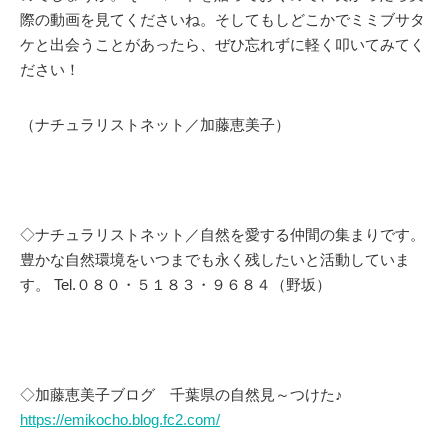
際の動画を見てくださいね。そしてもしどこかでミミブサタ
ケと出会うことがあったら、ぜひ忘れずに軽く叩いてみてく
ださい！
（ナチュラリストネット／加藤恵美子）
◇ナチュラリストネット／自然を愛する仲間の集まりです。
豊かな自然環境をいつまでも永く残したいと活動していま
す。 Tel.０８０・５１８３・９６８４（野坂）
◇加藤恵美子ブログ 千葉県の自然見～つけた♪
https://emikocho.blog.fc2.com/