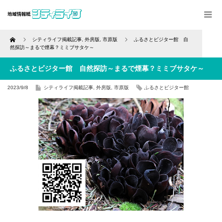
Home
シティライフ掲載記事
,
外房版
,
市原版
ふるさとビジター館 自
然探訪～まるで煙幕？ミミブサタケ～
ふるさとビジター館 自然探訪～まるで煙幕？ミミブサタケ～
2023/9/8
シティライフ掲載記事
,
外房版
,
市原版
ふるさとビジター館