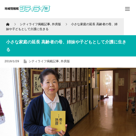
Home
シティライフ掲載記事
,
外房版
小さな家庭の延長 高齢者の母、姉
妹や子どもとして介護に生きる
小さな家庭の延長 高齢者の母、姉妹や子どもとして介護に生き
る
2016/1/29
シティライフ掲載記事
,
外房版