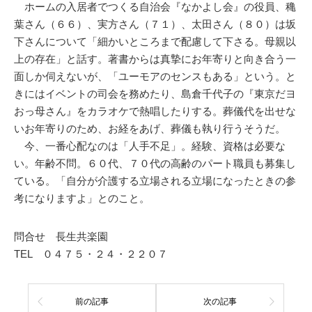
ホームの入居者でつくる自治会『なかよし会』の役員、穐
葉さん（６６）、実方さん（７１）、太田さん（８０）は坂
下さんについて「細かいところまで配慮して下さる。母親以
上の存在」と話す。著書からは真摯にお年寄りと向き合う一
面しか伺えないが、「ユーモアのセンスもある」という。と
きにはイベントの司会を務めたり、島倉千代子の『東京だヨ
おっ母さん』をカラオケで熱唱したりする。葬儀代を出せな
いお年寄りのため、お経をあげ、葬儀も執り行うそうだ。
今、一番心配なのは「人手不足」。経験、資格は必要な
い。年齢不問。６０代、７０代の高齢のパート職員も募集し
ている。「自分が介護する立場される立場になったときの参
考になりますよ」とのこと。
問合せ 長生共楽園
TEL ０４７５・２４・２２０７
前の記事
次の記事