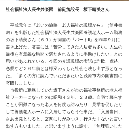
社会福祉法人長生共楽園 前副施設長 坂下晴美さん
平成元年に『老いの旅路 老人福祉の現場から』（筒井書
房）を出版した社会福祉法人長生共楽園養護老人ホーム勤務
の坂下晴美さん（６９）が同書の『パートⅡ』を昨年９月に
書き上げた。著書には「苦労してきた入居者も多い。人生の
最後を有意義な時間で満たされるように手助けしたい」との
思いがあふれている。今回の介護現場の実話は詐欺、虐待、
恋愛など２６年前とは様変わりした社会も映し出す形となっ
た。「多くの方に読んでいただきたいと茂原市内の図書館に
寄贈しました」
市役所に勤務していた坂下さんが市の福祉事務所の老人福
祉ワーカーになったのは昭和４３年、２３歳。自宅で暮らす
ことが困難になった老人を何度も訪ねたり、見学を促したり
して養護老人ホームに入居してもらう仕事だ。「入居当日、
さあ出発となると、玄関にしがみつき、行きたくないと言い
出す方もいました」と思い出すように話す。「無理強いした