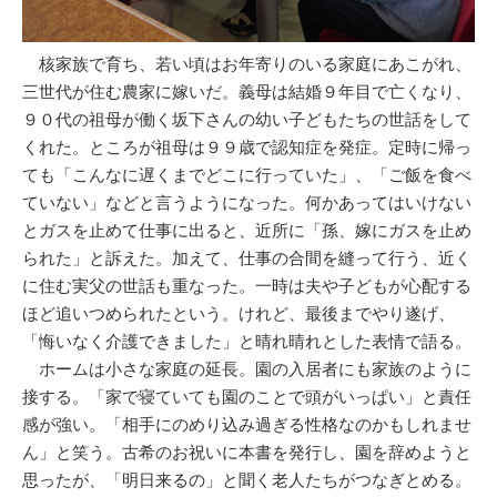
核家族で育ち、若い頃はお年寄りのいる家庭にあこがれ、
三世代が住む農家に嫁いだ。義母は結婚９年目で亡くなり、
９０代の祖母が働く坂下さんの幼い子どもたちの世話をして
くれた。ところが祖母は９９歳で認知症を発症。定時に帰っ
ても「こんなに遅くまでどこに行っていた」、「ご飯を食べ
ていない」などと言うようになった。何かあってはいけない
とガスを止めて仕事に出ると、近所に「孫、嫁にガスを止め
られた」と訴えた。加えて、仕事の合間を縫って行う、近く
に住む実父の世話も重なった。一時は夫や子どもが心配する
ほど追いつめられたという。けれど、最後までやり遂げ、
「悔いなく介護できました」と晴れ晴れとした表情で語る。
ホームは小さな家庭の延長。園の入居者にも家族のように
接する。「家で寝ていても園のことで頭がいっぱい」と責任
感が強い。「相手にのめり込み過ぎる性格なのかもしれませ
ん」と笑う。古希のお祝いに本書を発行し、園を辞めようと
思ったが、「明日来るの」と聞く老人たちがつなぎとめる。