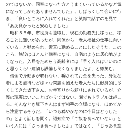
のではないか、同室になった方とうまくいっているかなど気
になってしかたありませんでした」。しばらくして会いに行
き、「良いところに入れてくれた」と笑顔で話すのを見て
「ああ良かったと安心しました」
昭和５５年、市役所を退職し、現在の勤務先に移った。移
ることに迷いがあったが、同僚から「老人福祉の仕事に向い
ている」と勧められ、素直に勤めることにしたそうだ。この
ころ、施設はほとんど個室になり、自宅のように居心地がよ
くなった。入居をためらう高齢者には「早く入ればいいのに
と思うくらい建物も設備も良くなりましたよ」と微笑む。
借金で身動きが取れない、騙されてお金を失った、身近な
者による虐待など様々な問題を抱えた老人たちに献身的に尽
くしてきた坂下さん。お年寄りから頼りにされているが、介
護の現実はいいことばかりではない。園でもトラブルは起こ
る。そんなとき坂下さんはまず相手の立場になり、ほめてか
ら注意するそうだ。「いつも穏やかなのに今日はどうした
の」とよく話しを聞く。認知症で「ご飯を食べていない」と
いう人には「さっき食べましたよ」ではなく、「じゃあ食堂