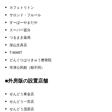
カフェトリトン
サロンド・フルール
すーぱーやまだや
スーパー冨分
つるまき薬局
深山文具店
T-MART
どんぐりはりきゅう整骨院
市津公民館（順不同）
■外房版の設置店舗
せんどう東金店
せんどう一宮店
せんどう茂原店