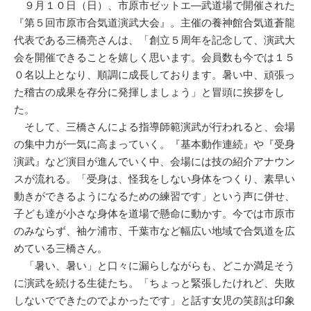
９月１０日（日）、市原市ゼットエ―武道場で開催された
『第５回市原市合気道演武大会』。主催の養神館合気道蒼龍
代表である三橋亮さんは、「創立５周年を記念して、演武大
会を開催できることを嬉しく思います。会員数も今では１５
０名以上となり、順調に成長しております。暑い中、頑張っ
た稽古の成果を存分に発揮しましょう」と冒頭に挨拶をし
た。
そして、三橋さんによる指導師範演武が行われると、会場
の集中力が一気に高まっていく。『基本動作連続』や『受身
演武』など演目が進んでいく中、会場には技の紹介アナウン
スが流れる。「受身は、怪我をしない身体をつくり、素早い
動きができるようになるための練習です」という声に併せ、
子ども達が小さな身体を道場で懸命に動かす。今では市原市
のみならず、袖ケ浦市、千葉市など幅広い地域で合気道を広
めている三橋さん。
「暑い、暑い」と口々に漏らしながらも、どこか満足そう
に演武を続ける生徒たち。「ちょっと緊張したけれど、失敗
しないでできたのでよかったです」と話す女児の笑顔は印象