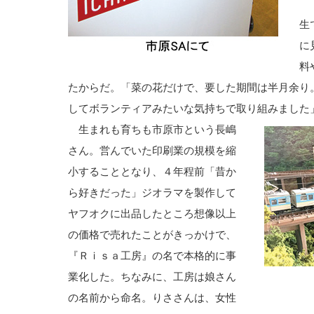
「
生
に
料
たからだ。「菜の花だけで、要した期間は半月余り
してボランティアみたいな気持ちで取り組みました
生まれも育ちも市原市という長嶋
さん。営んでいた印刷業の規模を縮
小することとなり、４年程前「昔か
ら好きだった」ジオラマを製作して
ヤフオクに出品したところ想像以上
の価格で売れたことがきっかけで、
『Ｒｉｓａ工房』の名で本格的に事
業化した。ちなみに、工房は娘さん
の名前から命名。りささんは、女性