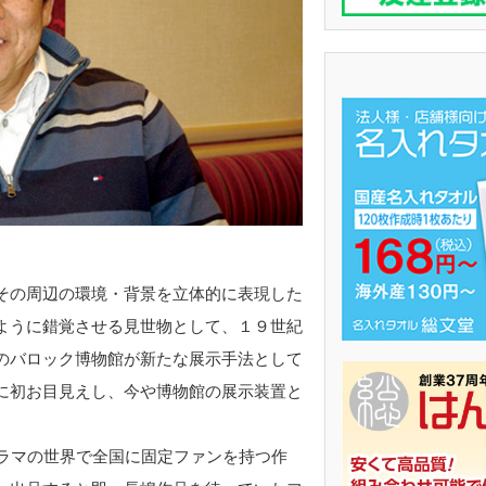
その周辺の環境・背景を立体的に表現した
ように錯覚させる見世物として、１９世紀
のバロック博物館が新たな展示手法として
に初お目見えし、今や博物館の展示装置と
ラマの世界で全国に固定ファンを持つ作