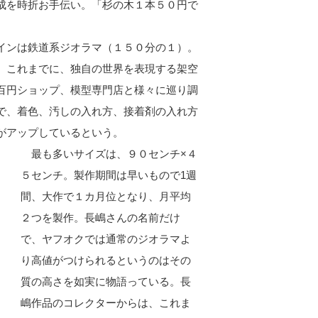
成を時折お手伝い。「杉の木１本５０円で
インは鉄道系ジオラマ（１５０分の１）。
、これまでに、独自の世界を表現する架空
百円ショップ、模型専門店と様々に巡り調
で、着色、汚しの入れ方、接着剤の入れ方
がアップしているという。
最も多いサイズは、９０センチ×４
５センチ。製作期間は早いもので1週
間、大作で１カ月位となり、月平均
２つを製作。長嶋さんの名前だけ
で、ヤフオクでは通常のジオラマよ
り高値がつけられるというのはその
質の高さを如実に物語っている。長
嶋作品のコレクターからは、これま