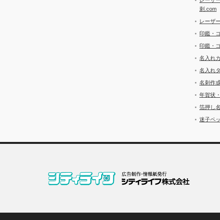
刺.com
レーザ
印鑑・
印鑑・
名入れ
名入れ
名刺作
年賀状
箔押し
迷子ペッ