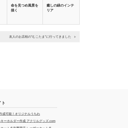
命を見つめ風景を
癒しの緑のインテ
描く
リア
友人のお店柏の”むこたま”に行ってきました
イト
ら作成可能！オリジナルうちわ
キーホルダー作成 アクリルグッズ.com
ーカット名刺専門店 レーザーカット名