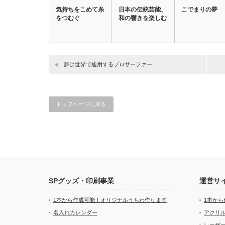
気持ちをこめて糸
日本の伝統芸能、
こでまりの夢
をつむぐ
和の響きを楽しむ
夢は世界で通用するプロサーファー
トップページに戻る
SPグッズ・印刷事業
運営サ
1本から作成可能！オリジナルうちわ作ります
1本か
名入れカレンダー
アクリル
レーザ