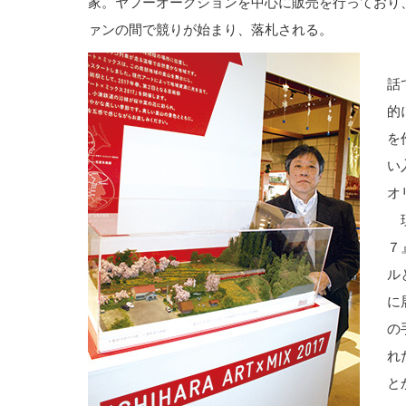
家。ヤフーオークションを中心に販売を行っており
ァンの間で競りが始まり、落札される。
「
話
的
を
い
オ
現
７
ル
に
の
れ
と