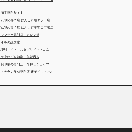
ー加工専門サイト
ゴム印の専門店 はんこ市場ヤフー店
ゴム印の専門店 はんこ市場楽天市場店
カレンダー専門店 カレン堂
タオルの総文堂
成便利サイト スタプリドットコム
・喪中はがき印刷 年賀職人
名刺印刷の専門店｜箔押しショップ
トチラシ作成専門店 迷子ペット.net