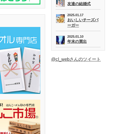
友達の結婚式
2025.01.17
おいしいチーズバ
ーガー
2025.01.10
年末の買出
@cl_webさんのツイート