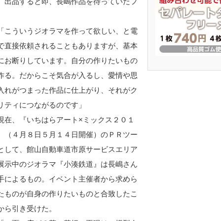
、出品すると即、長嶋作品を待っていたフ
こういうジオラマを作って欲しい、と電
で直接依頼されることもありますが、基本
にお断りしています。自分の作りたいもの
作る。だからこそ気合が入るし、愛情や思
入れがつまった作品に仕上がり、それがク
リティにつながるのです」
在、『いちはらアート×ミックス２０１
』（４月８日５月１４日開催）のＰＲツー
として、館山自動車道市原サービスエリア
展示中のジオラマ『小湊鉄道』は長嶋さん
手によるもの。イベント主催者から求めら
たものが自身の作りたいものと合致したこ
から引き受けた。