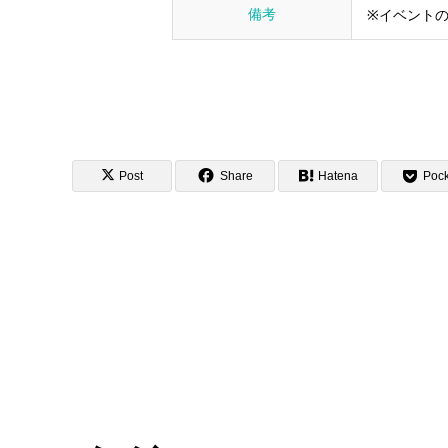
備考
※イベント
Post
Share
Hatena
Pock