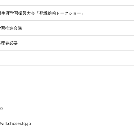
生村生涯学習振興大会「登坂絵莉トークショー」
学習推進会議
整理券必要
00
ill.chosei.lg.jp