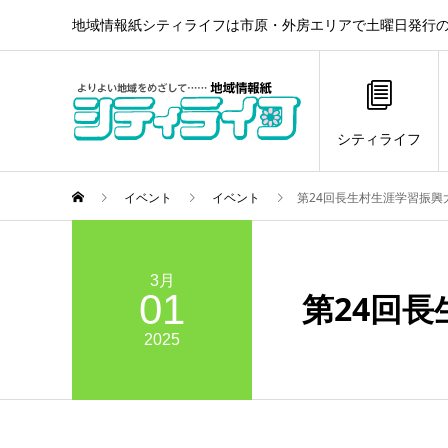
地域情報紙シティライフは市原・外房エリアで土曜日発行の
シティライフ
イベント
イベント
第24回長生村生涯学習振
3月
01
第24回
2025