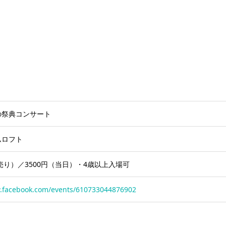
の祭典コンサート
ムロフト
前売り）／3500円（当日）・4歳以上入場可
w.facebook.com/events/610733044876902