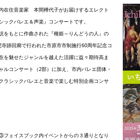
内在住音楽家 本間樺代子がお届けするエレクト
シックバレエ＆声楽』コンサートです。
説をもとに作曲された『種姫～りんどうの人』の
尼寺跡回廊で行われた市原市市制施行60周年記念コ
在を魅せたジャンルを越えた活躍に益々期待高ま
ャルコンサート（2部）に加え、市内バレエ団体・
クラシックバレエと音楽で楽しむ特別企画コンサ
③フェイスブック内イベントからの３通りとなり