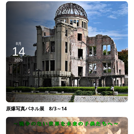
8月
14
2026
原爆写真パネル展 8/3～14