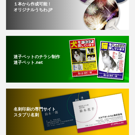
１本から作成可能！
オリジナルうちわ.JP
迷子ペットのチラシ制作
迷子ペット.net
名刺印刷の専門サイト
スタプリ名刺