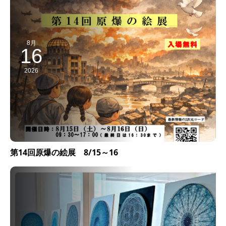
8月
16
2026
第14回原爆の絵展 8/15～16