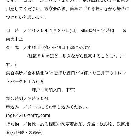
用意してください。観察会の後、簡単にゴミを拾いながら帰路に
つきたいと思います。
日 時 ／２０２５年４月２０日(日) 9時30分～14時頃 ※
雨天中止
会 場 ／小櫃川下流から河口干潟にかけて
(往復５ｋｍほど、歩きながら観察することになりま
す。)
集合場所／金木橋北側(木更津駅西口バス停より三井アウトレッ
トパークＢＴＡ行き
「畔戸・高須入口」下車)
集合時刻／９時３０分
申込み ／メールにてお申し込みください。
(hgf01210@nifty.com)
持ち物 ／長靴・ある程度の防寒着必須、弁当・飲み物、観察用
具(双眼鏡・図鑑等)