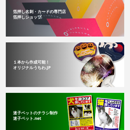
箔押し名刺・カードの専門店
箔押しショップ
１本から作成可能！
オリジナルうちわ.JP
迷子ペットのチラシ制作
迷子ペット.net