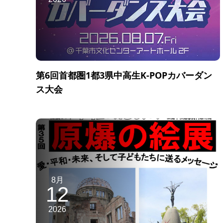
第6回首都圏1都3県中高生K-POPカバーダン
ス大会
8月
12
2026