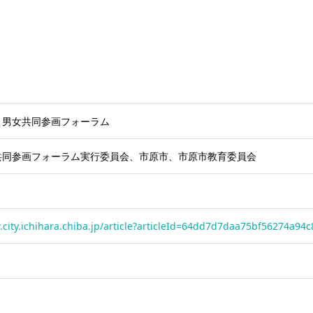
・男女共同参画フォーラム
共同参画フォーラム実行委員会、市原市、市原市教育委員会
.city.ichihara.chiba.jp/article?articleId=64dd7d7daa75bf56274a94c