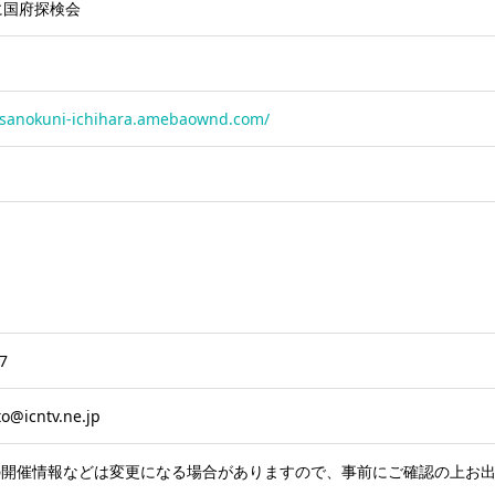
に国府探検会
zusanokuni-ichihara.amebaownd.com/
7
o@icntv.ne.jp
の開催情報などは変更になる場合がありますので、事前にご確認の上お