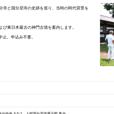
分寺と国分尼寺の史跡を巡り、当時の時代背景を
よび東日本最古の神門古墳を案内します。
天中止。申込み不要。
寺台中央 3-5-2 上総国分尼寺展示館 集合