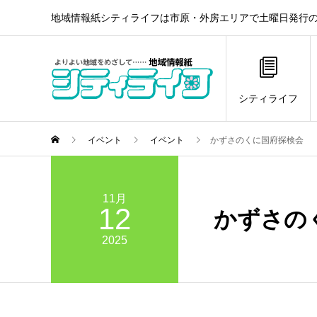
地域情報紙シティライフは市原・外房エリアで土曜日発行の
シティライフ
イベント
イベント
かずさのくに国府探検会
11月
12
かずさの
2025